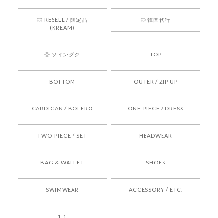
お買い物いただけたとのこと、何より嬉しいで
す。 これからも迅速かつ丁寧な対応を心がけ、安
◎ RESELL / 限定品
◎ 韓国代行
心してご利用いただけるショップを目指してまい
(KREAM)
ります。 また気になる商品がございましたら、ぜ
ひお気軽にご利用くださいꕤ︎︎ またのご利用を心よ
◎ ソイングク
TOP
りお待ちしております。
BOTTOM
OUTER / ZIP UP
[REQUEST] BONZ PRESENTS 26041731 (rq) bz26041731 韓国代行 韓国ブランド 正規品
CARDIGAN / BOLERO
ONE-PIECE / DRESS
2026/05/24
TWO-PIECE / SET
HEADWEAR
[COYSEIO] COY BUMBLE SNEAKERS BROWN 正規品 韓国ブランド 韓国通販 韓国代行 韓国ファッション コイセイオ 日本 店舗
BAG & WALLET
SHOES
250
2026/05/24
SWIMWEAR
ACCESSORY / ETC.
[TENSE DANCE] Wool stripe backpack_black 正規品 韓国ブランド 韓国通販 韓国代行 韓国ファッション 日本 テンスダンス
1-1