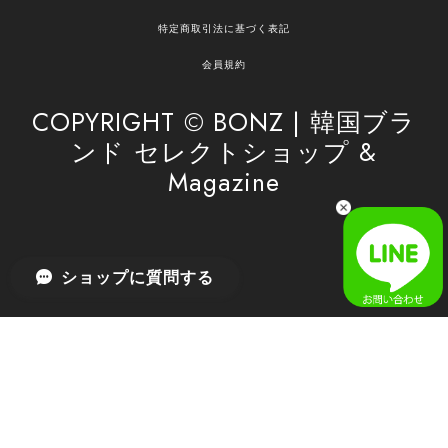
嬉しく思います。 これからもお客様のお買い物を
特定商取引法に基づく表記
安心してお任せいただけるよう、丁寧な対応を心
がけてまいります。 また気になる商品がございま
会員規約
したら、ぜひお気軽にご利用くださいꕤ︎︎ またのご
利用を心よりお待ちしております。
COPYRIGHT © BONZ | 韓国ブラ
ンド セレクトショップ &
Magazine
[SAN SAN GEAR] AR UTILITY JACKET RAIN CAMO 正規品 韓国ブランド 韓国通販 韓国代行 韓国ファッション sansan san san サンサンギア 日本 店舗
1
2026/04/03
無事届きました！ LINEでの問い合わせも対応が早く優しくて
ショップに質問する
とてもよかったです！
嬉しいレビューをありがとうございます！ 無事に
商品をお届けできて安心いたしました。 また、
LINEでのお問い合わせ対応についても温かいお言
葉をいただき、大変嬉しく思います！ これからも
安心してご利用いただけるよう、迅速かつ丁寧な