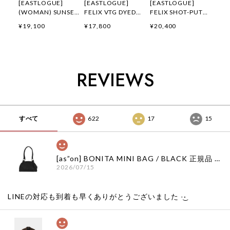
[EASTLOGUE]
[EASTLOGUE]
[EASTLOGUE]
(WOMAN) SUNSET
FELIX VTG DYED
FELIX SHOT-PUT
GALLOP FELIX
FLYING DIVISION
EMBROIDERED T-
¥19,100
¥17,800
¥20,400
APPLIQUE T-
T-SHIRTS /
SHIRTS / OFF
SHIRTS / OATMEAL
PIGMENT
WHITE 正規品 韓国
正規品 韓国ブランド
CHARCOAL 正規品
ブランド 韓国ファッ
韓国ファッション 韓
韓国ブランド 韓国フ
ション 韓国代行 通
国代行 イーストロー
ァッション 韓国代行
販 イーストローグ
REVIEWS
グ 日本 店舗
イーストローグ 日本
日本 扱い店 店舗
店舗
すべて
622
17
15
[as”on] BONITA MINI BAG / BLACK 正規品 韓国ブランド 韓国通販 韓国代行 韓国ファッション as on ason エズオン アズオン
2026/07/15
LINEの対応も到着も早くありがとうございました‪ ·͜·