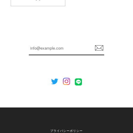
2026/04/14
孫ちゃん喜んでました。。 良かったです。
嬉しいレビューをありがとうございます！ これか
らも安心してご利用いただけるよう、丁寧な対応
登
を心がけてまいります。 またお探しの商品がござ
録
いましたら、ぜひお気軽にご利用くださいꕤ︎︎ また
のご利用を心よりお待ちしております。
[NOTHING WRITTEN][MEN] Henleyneck organic stripe t-shirt (Stripe, M) 正規品 韓国ブランド 韓国通販 韓国代行 韓国ファッション ナッシングリトゥン 日本 店舗
2026/04/12
欲しかったものが買えて嬉しいです！ またお願いします。
嬉しいレビューをありがとうございます！ ご希望
プライバシーポリシー
の商品のお手伝いができ、喜んでいただけて大変