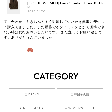
[COOR][WOMEN] Faux Suede Three-Button Blazer (Dark Brown) 正規品 韓国ブランド 韓国通販 韓国代行 韓国ファッション クール クーア クアー 日本 店舗
M
2026/06/03
問い合わせにもきちんとすぐ対応していただき無事に安心し
て購入できました。また新作でるタイミングとかで渡韓でき
ない時は代行お願いしたいです。 また宜しくお願い致しま
す。ありがとうございました！
[COYSEIO] COY BUMBLE SNEAKERS GREY 正規品 韓国ブランド 韓国通販 韓国代行 韓国ファッション コイセイオ 日本 店舗
260
2026/05/24
CATEGORY
くっそかわいいし、ショップの問い合わせも返事がはやくて
安心でした!!
嬉しいレビューをありがとうございます！ 商品を
◎ BRAND
◎ 韓国子供服
気に入っていただけたようで、大変嬉しく思いま
す！ また、お問い合わせ対応についても温かいお
★ MEN’S BEST ★
★ WOMEN’S BEST ★
言葉をいただきありがとうございます。安心して