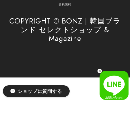
がけてまいります。 また気になる商品がございま
会員規約
したら、ぜひお気軽にご利用くださいꕤ︎︎ またのご
利用を心よりお待ちしております。
COPYRIGHT © BONZ | 韓国ブラ
ンド セレクトショップ &
Magazine
[SAN SAN GEAR] AR UTILITY JACKET RAIN CAMO 正規品 韓国ブランド 韓国通販 韓国代行 韓国ファッション sansan san san サンサンギア 日本 店舗
1
2026/04/03
無事届きました！ LINEでの問い合わせも対応が早く優しくて
とてもよかったです！
嬉しいレビューをありがとうございます！ 無事に
ショップに質問する
商品をお届けできて安心いたしました。 また、
LINEでのお問い合わせ対応についても温かいお言
葉をいただき、大変嬉しく思います！ これからも
安心してご利用いただけるよう、迅速かつ丁寧な
対応を心がけてまいります。 またお探しの商品が
ございましたら、ぜひお気軽にご相談くださいꕤ︎︎
またのご利用を心よりお待ちしております。