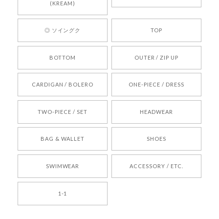
心してご利用いただけるショップを目指してまい
(KREAM)
ります。 また気になる商品がございましたら、ぜ
ひお気軽にご利用くださいꕤ︎︎ またのご利用を心よ
◎ ソイングク
TOP
りお待ちしております。
BOTTOM
OUTER / ZIP UP
[REQUEST] BONZ PRESENTS 26041731 (rq) bz26041731 韓国代行 韓国ブランド 正規品
CARDIGAN / BOLERO
ONE-PIECE / DRESS
2026/05/24
TWO-PIECE / SET
HEADWEAR
[COYSEIO] COY BUMBLE SNEAKERS BROWN 正規品 韓国ブランド 韓国通販 韓国代行 韓国ファッション コイセイオ 日本 店舗
BAG & WALLET
SHOES
250
2026/05/24
SWIMWEAR
ACCESSORY / ETC.
[TENSE DANCE] Wool stripe backpack_black 正規品 韓国ブランド 韓国通販 韓国代行 韓国ファッション 日本 テンスダンス
1-1
2026/04/14