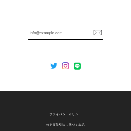
孫ちゃん喜んでました。。 良かったです。
嬉しいレビューをありがとうございます！ これか
らも安心してご利用いただけるよう、丁寧な対応
登
を心がけてまいります。 またお探しの商品がござ
録
いましたら、ぜひお気軽にご利用くださいꕤ︎︎ また
のご利用を心よりお待ちしております。
[NOTHING WRITTEN][MEN] Henleyneck organic stripe t-shirt (Stripe, M) 正規品 韓国ブランド 韓国通販 韓国代行 韓国ファッション ナッシングリトゥン 日本 店舗
2026/04/12
欲しかったものが買えて嬉しいです！ またお願いします。
嬉しいレビューをありがとうございます！ ご希望
プライバシーポリシー
の商品のお手伝いができ、喜んでいただけて大変
嬉しく思います。 これからもお客様のお買い物を
特定商取引法に基づく表記
安心してお任せいただけるよう、丁寧な対応を心