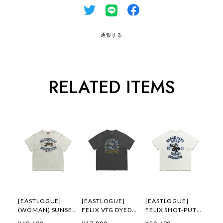
通報する
RELATED ITEMS
[EASTLOGUE]
[EASTLOGUE]
[EASTLOGUE]
(WOMAN) SUNSET
FELIX VTG DYED
FELIX SHOT-PUT
GALLOP FELIX
FLYING DIVISION
EMBROIDERED T-