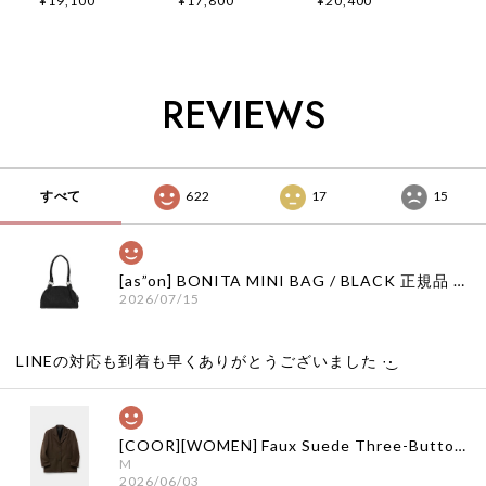
¥19,100
¥17,800
¥20,400
APPLIQUE T-
T-SHIRTS /
SHIRTS / OFF
SHIRTS / OATMEAL
PIGMENT
WHITE 正規品 韓国
正規品 韓国ブランド
CHARCOAL 正規品
ブランド 韓国ファッ
韓国ファッション 韓
韓国ブランド 韓国フ
ション 韓国代行 通
国代行 イーストロー
ァッション 韓国代行
販 イーストローグ
REVIEWS
グ 日本 店舗
イーストローグ 日本
日本 扱い店 店舗
店舗
すべて
622
17
15
[as”on] BONITA MINI BAG / BLACK 正規品 韓国ブランド 韓国通販 韓国代行 韓国ファッション as on ason エズオン アズオン
2026/07/15
LINEの対応も到着も早くありがとうございました‪ ·͜·
[COOR][WOMEN] Faux Suede Three-Button Blazer (Dark Brown) 正規品 韓国ブランド 韓国通販 韓国代行 韓国ファッション クール クーア クアー 日本 店舗
M
2026/06/03