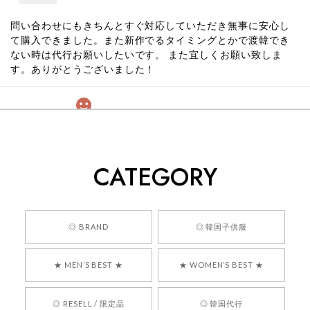
問い合わせにもきちんとすぐ対応していただき無事に安心し
て購入できました。また新作でるタイミングとかで渡韓でき
ない時は代行お願いしたいです。 また宜しくお願い致しま
す。ありがとうございました！
[COYSEIO] COY BUMBLE SNEAKERS GREY 正規品 韓国ブランド 韓国通販 韓国代行 韓国ファッション コイセイオ 日本 店舗
260
2026/05/24
CATEGORY
くっそかわいいし、ショップの問い合わせも返事がはやくて
安心でした!!
嬉しいレビューをありがとうございます！ 商品を
◎ BRAND
◎ 韓国子供服
気に入っていただけたようで、大変嬉しく思いま
す！ また、お問い合わせ対応についても温かいお
★ MEN’S BEST ★
★ WOMEN’S BEST ★
言葉をいただきありがとうございます。安心して
お買い物いただけたとのこと、何より嬉しいで
す。 これからも迅速かつ丁寧な対応を心がけ、安
◎ RESELL / 限定品
◎ 韓国代行