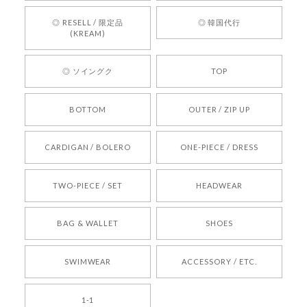
お買い物いただけたとのこと、何より嬉しいで
す。 これからも迅速かつ丁寧な対応を心がけ、安
◎ RESELL / 限定品
◎ 韓国代行
心してご利用いただけるショップを目指してまい
(KREAM)
ります。 また気になる商品がございましたら、ぜ
ひお気軽にご利用くださいꕤ︎︎ またのご利用を心よ
◎ ソイングク
TOP
りお待ちしております。
BOTTOM
OUTER / ZIP UP
[REQUEST] BONZ PRESENTS 26041731 (rq) bz26041731 韓国代行 韓国ブランド 正規品
CARDIGAN / BOLERO
ONE-PIECE / DRESS
2026/05/24
TWO-PIECE / SET
HEADWEAR
[COYSEIO] COY BUMBLE SNEAKERS BROWN 正規品 韓国ブランド 韓国通販 韓国代行 韓国ファッション コイセイオ 日本 店舗
BAG & WALLET
SHOES
250
2026/05/24
SWIMWEAR
ACCESSORY / ETC.
[TENSE DANCE] Wool stripe backpack_black 正規品 韓国ブランド 韓国通販 韓国代行 韓国ファッション 日本 テンスダンス
1-1
2026/04/14