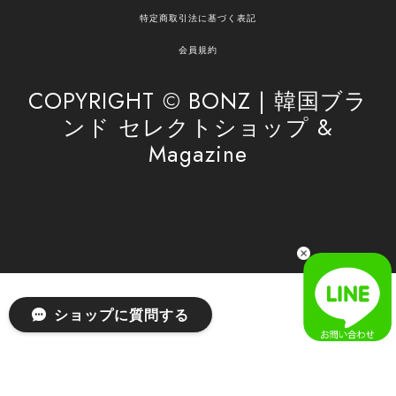
嬉しく思います。 これからもお客様のお買い物を
特定商取引法に基づく表記
安心してお任せいただけるよう、丁寧な対応を心
がけてまいります。 また気になる商品がございま
会員規約
したら、ぜひお気軽にご利用くださいꕤ︎︎ またのご
利用を心よりお待ちしております。
COPYRIGHT © BONZ | 韓国ブラ
ンド セレクトショップ &
Magazine
[SAN SAN GEAR] AR UTILITY JACKET RAIN CAMO 正規品 韓国ブランド 韓国通販 韓国代行 韓国ファッション sansan san san サンサンギア 日本 店舗
1
2026/04/03
無事届きました！ LINEでの問い合わせも対応が早く優しくて
とてもよかったです！
嬉しいレビューをありがとうございます！ 無事に
ショップに質問する
商品をお届けできて安心いたしました。 また、
LINEでのお問い合わせ対応についても温かいお言
葉をいただき、大変嬉しく思います！ これからも
安心してご利用いただけるよう、迅速かつ丁寧な
対応を心がけてまいります。 またお探しの商品が