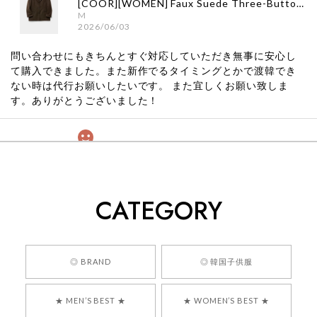
[COOR][WOMEN] Faux Suede Three-Button Blazer (Dark Brown) 正規品 韓国ブランド 韓国通販 韓国代行 韓国ファッション クール クーア クアー 日本 店舗
M
2026/06/03
問い合わせにもきちんとすぐ対応していただき無事に安心し
て購入できました。また新作でるタイミングとかで渡韓でき
ない時は代行お願いしたいです。 また宜しくお願い致しま
す。ありがとうございました！
[COYSEIO] COY BUMBLE SNEAKERS GREY 正規品 韓国ブランド 韓国通販 韓国代行 韓国ファッション コイセイオ 日本 店舗
260
2026/05/24
CATEGORY
くっそかわいいし、ショップの問い合わせも返事がはやくて
安心でした!!
嬉しいレビューをありがとうございます！ 商品を
◎ BRAND
◎ 韓国子供服
気に入っていただけたようで、大変嬉しく思いま
す！ また、お問い合わせ対応についても温かいお
★ MEN’S BEST ★
★ WOMEN’S BEST ★
言葉をいただきありがとうございます。安心して