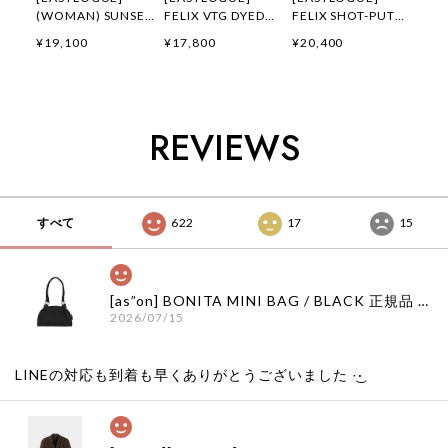
(WOMAN) SUNSET
FELIX VTG DYED
FELIX SHOT-PUT
GALLOP FELIX
FLYING DIVISION
EMBROIDERED T-
¥19,100
¥17,800
¥20,400
APPLIQUE T-
T-SHIRTS /
SHIRTS / OFF
SHIRTS / OATMEAL
PIGMENT
WHITE 正規品 韓国
正規品 韓国ブランド
CHARCOAL 正規品
ブランド 韓国ファッ
韓国ファッション 韓
韓国ブランド 韓国フ
ション 韓国代行 通
国代行 イーストロー
ァッション 韓国代行
販 イーストローグ
REVIEWS
グ 日本 店舗
イーストローグ 日本
日本 扱い店 店舗
店舗
すべて
622
17
15
[as”on] BONITA MINI BAG / BLACK 正規品 韓国ブランド 韓国通販 韓国代行 韓国ファッション as on ason エズオン アズオン
2026/07/15
LINEの対応も到着も早くありがとうございました‪ ·͜·