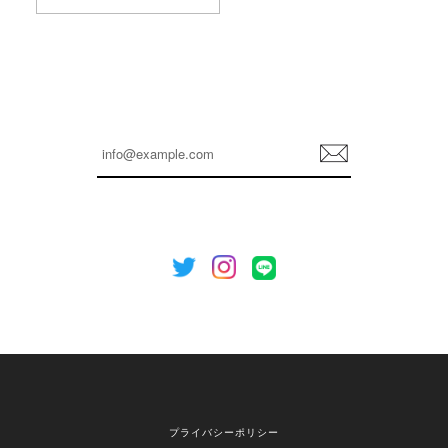
孫ちゃん喜んでました。。 良かったです。
嬉しいレビューをありがとうございます！ これか
らも安心してご利用いただけるよう、丁寧な対応
登
を心がけてまいります。 またお探しの商品がござ
録
いましたら、ぜひお気軽にご利用くださいꕤ︎︎ また
のご利用を心よりお待ちしております。
[NOTHING WRITTEN][MEN] Henleyneck organic stripe t-shirt (Stripe, M) 正規品 韓国ブランド 韓国通販 韓国代行 韓国ファッション ナッシングリトゥン 日本 店舗
2026/04/12
欲しかったものが買えて嬉しいです！ またお願いします。
嬉しいレビューをありがとうございます！ ご希望
プライバシーポリシー
の商品のお手伝いができ、喜んでいただけて大変