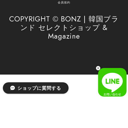
がけてまいります。 また気になる商品がございま
会員規約
したら、ぜひお気軽にご利用くださいꕤ︎︎ またのご
利用を心よりお待ちしております。
COPYRIGHT © BONZ | 韓国ブラ
ンド セレクトショップ &
Magazine
[SAN SAN GEAR] AR UTILITY JACKET RAIN CAMO 正規品 韓国ブランド 韓国通販 韓国代行 韓国ファッション sansan san san サンサンギア 日本 店舗
1
2026/04/03
無事届きました！ LINEでの問い合わせも対応が早く優しくて
とてもよかったです！
嬉しいレビューをありがとうございます！ 無事に
ショップに質問する
商品をお届けできて安心いたしました。 また、
LINEでのお問い合わせ対応についても温かいお言
葉をいただき、大変嬉しく思います！ これからも
安心してご利用いただけるよう、迅速かつ丁寧な
対応を心がけてまいります。 またお探しの商品が
ございましたら、ぜひお気軽にご相談くださいꕤ︎︎
またのご利用を心よりお待ちしております。