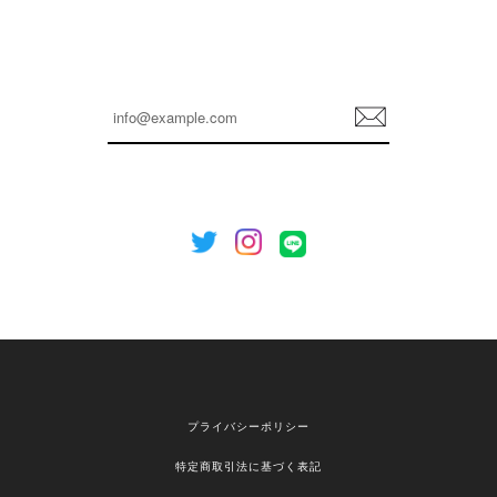
孫ちゃん喜んでました。。 良かったです。
嬉しいレビューをありがとうございます！ これか
らも安心してご利用いただけるよう、丁寧な対応
登
を心がけてまいります。 またお探しの商品がござ
録
いましたら、ぜひお気軽にご利用くださいꕤ︎︎ また
のご利用を心よりお待ちしております。
[NOTHING WRITTEN][MEN] Henleyneck organic stripe t-shirt (Stripe, M) 正規品 韓国ブランド 韓国通販 韓国代行 韓国ファッション ナッシングリトゥン 日本 店舗
2026/04/12
欲しかったものが買えて嬉しいです！ またお願いします。
嬉しいレビューをありがとうございます！ ご希望
プライバシーポリシー
の商品のお手伝いができ、喜んでいただけて大変
嬉しく思います。 これからもお客様のお買い物を
特定商取引法に基づく表記
安心してお任せいただけるよう、丁寧な対応を心