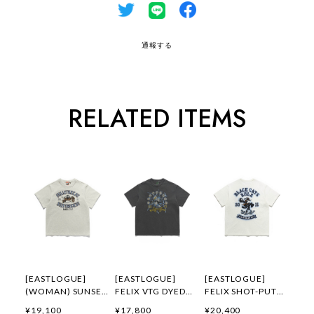
通報する
RELATED ITEMS
[EASTLOGUE]
[EASTLOGUE]
[EASTLOGUE]
(WOMAN) SUNSET
FELIX VTG DYED
FELIX SHOT-PUT
GALLOP FELIX
FLYING DIVISION
EMBROIDERED T-
¥19,100
¥17,800
¥20,400