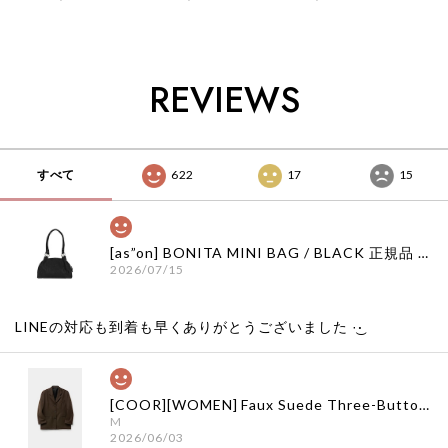
APPLIQUE T-
T-SHIRTS /
SHIRTS / OFF
SHIRTS / OATMEAL
PIGMENT
WHITE 正規品 韓国
正規品 韓国ブランド
CHARCOAL 正規品
ブランド 韓国ファッ
韓国ファッション 韓
韓国ブランド 韓国フ
ション 韓国代行 通
国代行 イーストロー
ァッション 韓国代行
販 イーストローグ
REVIEWS
グ 日本 店舗
イーストローグ 日本
日本 扱い店 店舗
店舗
すべて
622
17
15
[as”on] BONITA MINI BAG / BLACK 正規品 韓国ブランド 韓国通販 韓国代行 韓国ファッション as on ason エズオン アズオン
2026/07/15
LINEの対応も到着も早くありがとうございました‪ ·͜·
[COOR][WOMEN] Faux Suede Three-Button Blazer (Dark Brown) 正規品 韓国ブランド 韓国通販 韓国代行 韓国ファッション クール クーア クアー 日本 店舗
M
2026/06/03