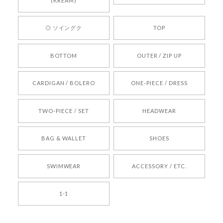
心してご利用いただけるショップを目指してまい
(KREAM)
ります。 また気になる商品がございましたら、ぜ
ひお気軽にご利用くださいꕤ︎︎ またのご利用を心よ
◎ ソイングク
TOP
りお待ちしております。
BOTTOM
OUTER / ZIP UP
[REQUEST] BONZ PRESENTS 26041731 (rq) bz26041731 韓国代行 韓国ブランド 正規品
CARDIGAN / BOLERO
ONE-PIECE / DRESS
2026/05/24
TWO-PIECE / SET
HEADWEAR
[COYSEIO] COY BUMBLE SNEAKERS BROWN 正規品 韓国ブランド 韓国通販 韓国代行 韓国ファッション コイセイオ 日本 店舗
BAG & WALLET
SHOES
250
2026/05/24
SWIMWEAR
ACCESSORY / ETC.
[TENSE DANCE] Wool stripe backpack_black 正規品 韓国ブランド 韓国通販 韓国代行 韓国ファッション 日本 テンスダンス
1-1
2026/04/14