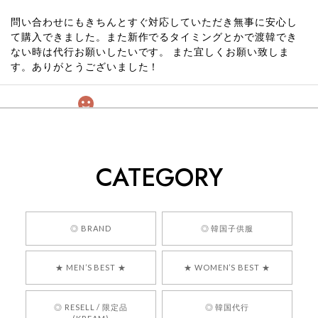
問い合わせにもきちんとすぐ対応していただき無事に安心し
て購入できました。また新作でるタイミングとかで渡韓でき
ない時は代行お願いしたいです。 また宜しくお願い致しま
す。ありがとうございました！
[COYSEIO] COY BUMBLE SNEAKERS GREY 正規品 韓国ブランド 韓国通販 韓国代行 韓国ファッション コイセイオ 日本 店舗
260
2026/05/24
CATEGORY
くっそかわいいし、ショップの問い合わせも返事がはやくて
安心でした!!
嬉しいレビューをありがとうございます！ 商品を
◎ BRAND
◎ 韓国子供服
気に入っていただけたようで、大変嬉しく思いま
す！ また、お問い合わせ対応についても温かいお
★ MEN’S BEST ★
★ WOMEN’S BEST ★
言葉をいただきありがとうございます。安心して
お買い物いただけたとのこと、何より嬉しいで
す。 これからも迅速かつ丁寧な対応を心がけ、安
◎ RESELL / 限定品
◎ 韓国代行