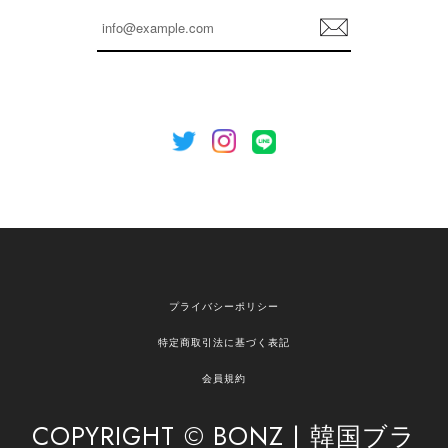
らも安心してご利用いただけるよう、丁寧な対応
登
を心がけてまいります。 またお探しの商品がござ
録
いましたら、ぜひお気軽にご利用くださいꕤ︎︎ また
のご利用を心よりお待ちしております。
[NOTHING WRITTEN][MEN] Henleyneck organic stripe t-shirt (Stripe, M) 正規品 韓国ブランド 韓国通販 韓国代行 韓国ファッション ナッシングリトゥン 日本 店舗
2026/04/12
欲しかったものが買えて嬉しいです！ またお願いします。
嬉しいレビューをありがとうございます！ ご希望
プライバシーポリシー
の商品のお手伝いができ、喜んでいただけて大変
嬉しく思います。 これからもお客様のお買い物を
特定商取引法に基づく表記
安心してお任せいただけるよう、丁寧な対応を心
がけてまいります。 また気になる商品がございま
会員規約
したら、ぜひお気軽にご利用くださいꕤ︎︎ またのご
利用を心よりお待ちしております。
COPYRIGHT © BONZ | 韓国ブラ