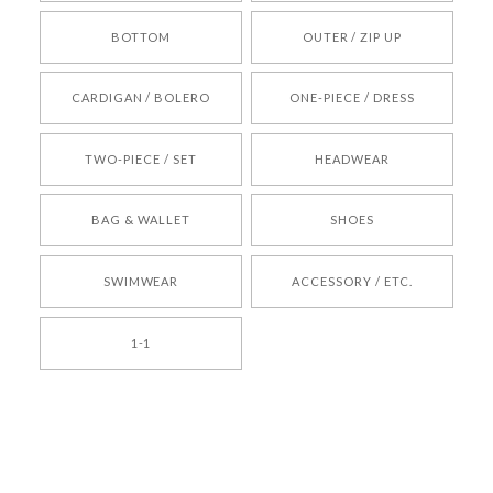
BOTTOM
OUTER / ZIP UP
[REQUEST] BONZ PRESENTS 26041731 (rq) bz26041731 韓国代行 韓国ブランド 正規品
CARDIGAN / BOLERO
ONE-PIECE / DRESS
2026/05/24
TWO-PIECE / SET
HEADWEAR
[COYSEIO] COY BUMBLE SNEAKERS BROWN 正規品 韓国ブランド 韓国通販 韓国代行 韓国ファッション コイセイオ 日本 店舗
BAG & WALLET
SHOES
250
2026/05/24
SWIMWEAR
ACCESSORY / ETC.
[TENSE DANCE] Wool stripe backpack_black 正規品 韓国ブランド 韓国通販 韓国代行 韓国ファッション 日本 テンスダンス
1-1
2026/04/14
孫ちゃん喜んでました。。 良かったです。
嬉しいレビューをありがとうございます！ これか