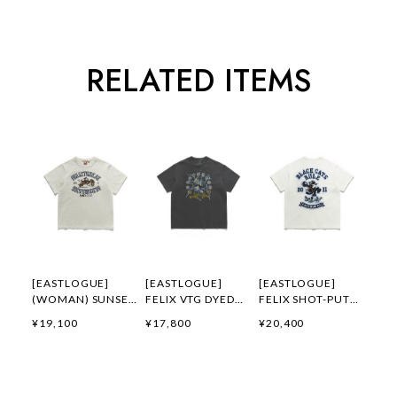
RELATED ITEMS
[EASTLOGUE]
[EASTLOGUE]
[EASTLOGUE]
(WOMAN) SUNSET
FELIX VTG DYED
FELIX SHOT-PUT
GALLOP FELIX
FLYING DIVISION
EMBROIDERED T-
¥19,100
¥17,800
¥20,400
APPLIQUE T-
T-SHIRTS /
SHIRTS / OFF
SHIRTS / OATMEAL
PIGMENT
WHITE 正規品 韓国
正規品 韓国ブランド
CHARCOAL 正規品
ブランド 韓国ファッ
韓国ファッション 韓
韓国ブランド 韓国フ
ション 韓国代行 通
国代行 イーストロー
ァッション 韓国代行
販 イーストローグ