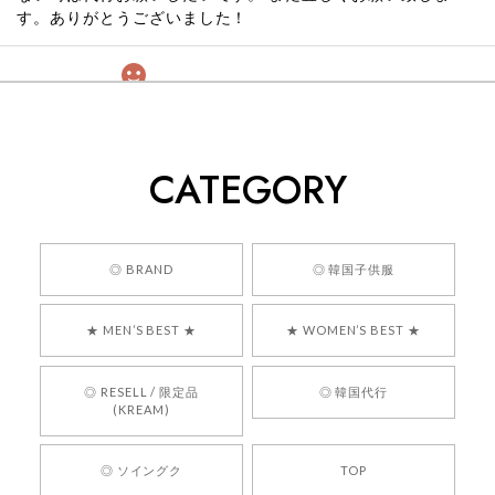
す。ありがとうございました！
[COYSEIO] COY BUMBLE SNEAKERS GREY 正規品 韓国ブランド 韓国通販 韓国代行 韓国ファッション コイセイオ 日本 店舗
260
2026/05/24
CATEGORY
くっそかわいいし、ショップの問い合わせも返事がはやくて
安心でした!!
嬉しいレビューをありがとうございます！ 商品を
◎ BRAND
◎ 韓国子供服
気に入っていただけたようで、大変嬉しく思いま
す！ また、お問い合わせ対応についても温かいお
★ MEN’S BEST ★
★ WOMEN’S BEST ★
言葉をいただきありがとうございます。安心して
お買い物いただけたとのこと、何より嬉しいで
す。 これからも迅速かつ丁寧な対応を心がけ、安
◎ RESELL / 限定品
◎ 韓国代行
心してご利用いただけるショップを目指してまい
(KREAM)
ります。 また気になる商品がございましたら、ぜ
ひお気軽にご利用くださいꕤ︎︎ またのご利用を心よ
◎ ソイングク
TOP
りお待ちしております。