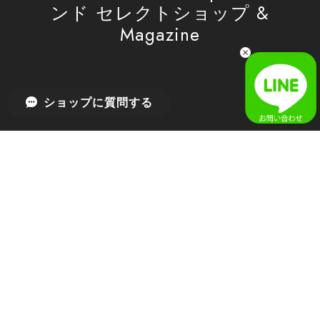
ンド セレクトショップ &
Magazine
[SAN SAN GEAR] AR UTILITY JACKET RAIN CAMO 正規品 韓国ブランド 韓国通販 韓国代行 韓国ファッション sansan san san サンサンギア 日本 店舗
1
2026/04/03
無事届きました！ LINEでの問い合わせも対応が早く優しくて
ショップに質問する
とてもよかったです！
嬉しいレビューをありがとうございます！ 無事に
商品をお届けできて安心いたしました。 また、
LINEでのお問い合わせ対応についても温かいお言
葉をいただき、大変嬉しく思います！ これからも
安心してご利用いただけるよう、迅速かつ丁寧な
対応を心がけてまいります。 またお探しの商品が
ございましたら、ぜひお気軽にご相談くださいꕤ︎︎
またのご利用を心よりお待ちしております。