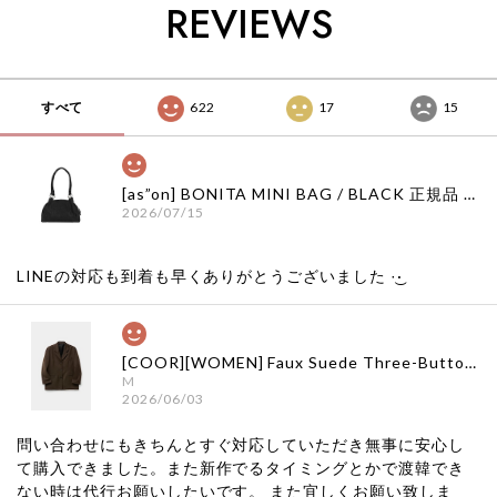
REVIEWS
グ 日本 店舗
イーストローグ 日本
日本 扱い店 店舗
店舗
すべて
622
17
15
[as”on] BONITA MINI BAG / BLACK 正規品 韓国ブランド 韓国通販 韓国代行 韓国ファッション as on ason エズオン アズオン
2026/07/15
LINEの対応も到着も早くありがとうございました‪ ·͜·
[COOR][WOMEN] Faux Suede Three-Button Blazer (Dark Brown) 正規品 韓国ブランド 韓国通販 韓国代行 韓国ファッション クール クーア クアー 日本 店舗
M
2026/06/03
問い合わせにもきちんとすぐ対応していただき無事に安心し
て購入できました。また新作でるタイミングとかで渡韓でき
ない時は代行お願いしたいです。 また宜しくお願い致しま