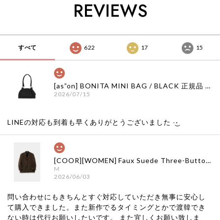
REVIEWS
グ 日本 店舗
イーストローグ 日本
日本 扱い店 店舗
店舗
すべて
622
17
15
[as”on] BONITA MINI BAG / BLACK 正規品 韓国ブランド 韓国通販 韓国代行 韓国ファッション as on ason エズオン アズオン
2026/07/15
LINEの対応も到着も早くありがとうございました‪ ·͜·
[COOR][WOMEN] Faux Suede Three-Button Blazer (Dark Brown) 正規品 韓国ブランド 韓国通販 韓国代行 韓国ファッション クール クーア クアー 日本 店舗
M
2026/06/03
問い合わせにもきちんとすぐ対応していただき無事に安心し
て購入できました。また新作でるタイミングとかで渡韓でき
ない時は代行お願いしたいです。 また宜しくお願い致しま