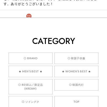
す。ありがとうございました！
[COYSEIO] COY BUMBLE SNEAKERS GREY 正規品 韓国ブランド 韓国通販 韓国代行 韓国ファッション コイセイオ 日本 店舗
260
2026/05/24
CATEGORY
くっそかわいいし、ショップの問い合わせも返事がはやくて
安心でした!!
嬉しいレビューをありがとうございます！ 商品を
◎ BRAND
◎ 韓国子供服
気に入っていただけたようで、大変嬉しく思いま
す！ また、お問い合わせ対応についても温かいお
★ MEN’S BEST ★
★ WOMEN’S BEST ★
言葉をいただきありがとうございます。安心して
お買い物いただけたとのこと、何より嬉しいで
す。 これからも迅速かつ丁寧な対応を心がけ、安
◎ RESELL / 限定品
◎ 韓国代行
心してご利用いただけるショップを目指してまい
(KREAM)
ります。 また気になる商品がございましたら、ぜ
ひお気軽にご利用くださいꕤ︎︎ またのご利用を心よ
◎ ソイングク
TOP
りお待ちしております。