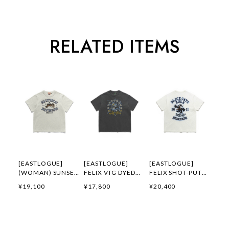
RELATED ITEMS
[EASTLOGUE]
[EASTLOGUE]
[EASTLOGUE]
(WOMAN) SUNSET
FELIX VTG DYED
FELIX SHOT-PUT
GALLOP FELIX
FLYING DIVISION
EMBROIDERED T-
¥19,100
¥17,800
¥20,400
APPLIQUE T-
T-SHIRTS /
SHIRTS / OFF
SHIRTS / OATMEAL
PIGMENT
WHITE 正規品 韓国
正規品 韓国ブランド
CHARCOAL 正規品
ブランド 韓国ファッ
韓国ファッション 韓
韓国ブランド 韓国フ
ション 韓国代行 通
国代行 イーストロー
ァッション 韓国代行
販 イーストローグ