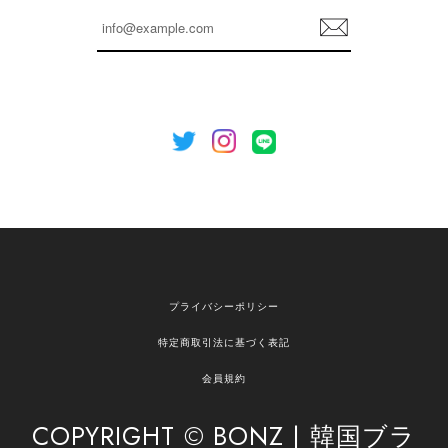
らも安心してご利用いただけるよう、丁寧な対応
登
を心がけてまいります。 またお探しの商品がござ
録
いましたら、ぜひお気軽にご利用くださいꕤ︎︎ また
のご利用を心よりお待ちしております。
[NOTHING WRITTEN][MEN] Henleyneck organic stripe t-shirt (Stripe, M) 正規品 韓国ブランド 韓国通販 韓国代行 韓国ファッション ナッシングリトゥン 日本 店舗
2026/04/12
欲しかったものが買えて嬉しいです！ またお願いします。
嬉しいレビューをありがとうございます！ ご希望
プライバシーポリシー
の商品のお手伝いができ、喜んでいただけて大変
嬉しく思います。 これからもお客様のお買い物を
特定商取引法に基づく表記
安心してお任せいただけるよう、丁寧な対応を心
がけてまいります。 また気になる商品がございま
会員規約
したら、ぜひお気軽にご利用くださいꕤ︎︎ またのご
利用を心よりお待ちしております。
COPYRIGHT © BONZ | 韓国ブラ