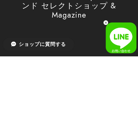
ンド セレクトショップ &
Magazine
[SAN SAN GEAR] AR UTILITY JACKET RAIN CAMO 正規品 韓国ブランド 韓国通販 韓国代行 韓国ファッション sansan san san サンサンギア 日本 店舗
1
2026/04/03
無事届きました！ LINEでの問い合わせも対応が早く優しくて
ショップに質問する
とてもよかったです！
嬉しいレビューをありがとうございます！ 無事に
商品をお届けできて安心いたしました。 また、
LINEでのお問い合わせ対応についても温かいお言
葉をいただき、大変嬉しく思います！ これからも
安心してご利用いただけるよう、迅速かつ丁寧な
対応を心がけてまいります。 またお探しの商品が
ございましたら、ぜひお気軽にご相談くださいꕤ︎︎
またのご利用を心よりお待ちしております。