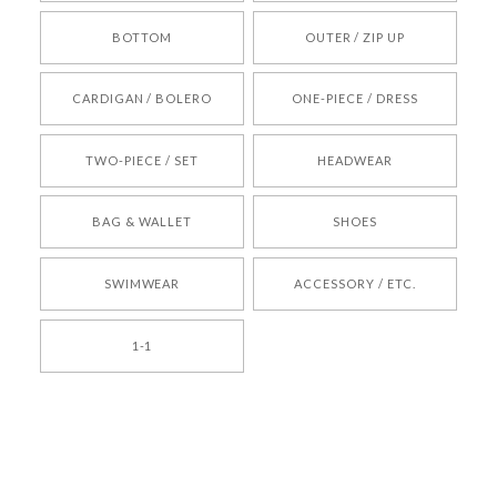
BOTTOM
OUTER / ZIP UP
[REQUEST] BONZ PRESENTS 26041731 (rq) bz26041731 韓国代行 韓国ブランド 正規品
CARDIGAN / BOLERO
ONE-PIECE / DRESS
2026/05/24
TWO-PIECE / SET
HEADWEAR
[COYSEIO] COY BUMBLE SNEAKERS BROWN 正規品 韓国ブランド 韓国通販 韓国代行 韓国ファッション コイセイオ 日本 店舗
BAG & WALLET
SHOES
250
2026/05/24
SWIMWEAR
ACCESSORY / ETC.
[TENSE DANCE] Wool stripe backpack_black 正規品 韓国ブランド 韓国通販 韓国代行 韓国ファッション 日本 テンスダンス
1-1
2026/04/14
孫ちゃん喜んでました。。 良かったです。
嬉しいレビューをありがとうございます！ これか