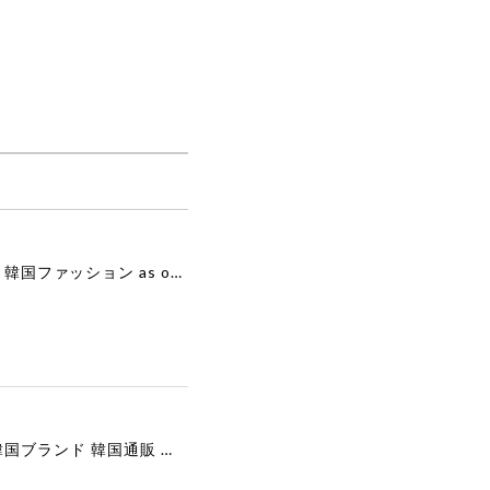
[as”on] BONITA MINI BAG / BLACK 正規品 韓国ブランド 韓国通販 韓国代行 韓国ファッション as on ason エズオン アズオン
[COOR][WOMEN] Faux Suede Three-Button Blazer (Dark Brown) 正規品 韓国ブランド 韓国通販 韓国代行 韓国ファッション クール クーア クアー 日本 店舗