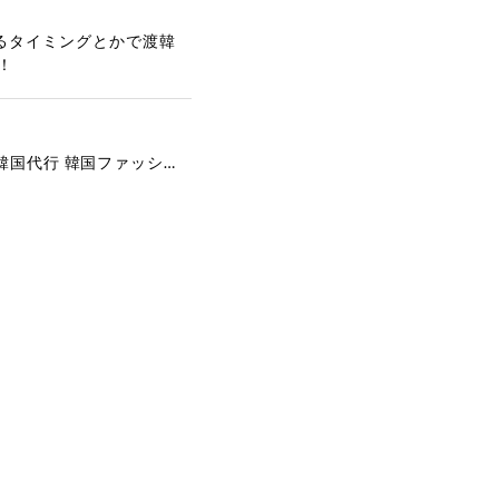
るタイミングとかで渡韓
！
[COYSEIO] COY BUMBLE SNEAKERS GREY 正規品 韓国ブランド 韓国通販 韓国代行 韓国ファッション コイセイオ 日本 店舗
で、大変嬉しく思いま
ございます。安心して
な対応を心がけ、安心
ございましたら、ぜひ