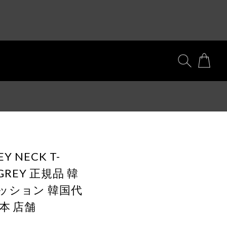
EY NECK T-
E GREY 正規品 韓
ッション 韓国代
本 店舗