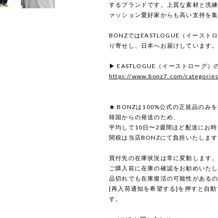
するブランドです。上質な素材と洗
ァッション愛好家からも高い支持を
BONZではEASTLOGUE（イース
り寄せし、日本へお届けしています
▶ EASTLOGUE（イーストローグ
https://www.bonz7.com/categorie
★ BONZは100%公式の正規品のみ
韓国からの発送のため、
平均して10日〜2週間ほど配送にお
関税は当店BONZにて負担いたしま
買付先の在庫状況は常に変動します
ご購入前に在庫の確認をお勧めいた
品切れでも在庫復活の可能性がある
[再入荷通知を希望する]を押すと自
す。