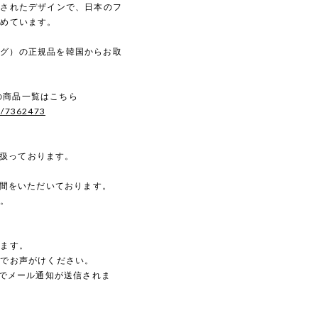
練されたデザインで、日本のフ
集めています。
トログ）の正規品を韓国からお取
。
）の商品一覧はこちら
s/7362473
を扱っております。
時間をいただいております。
す。
。
します。
のでお声がけください。
動でメール通知が送信されま