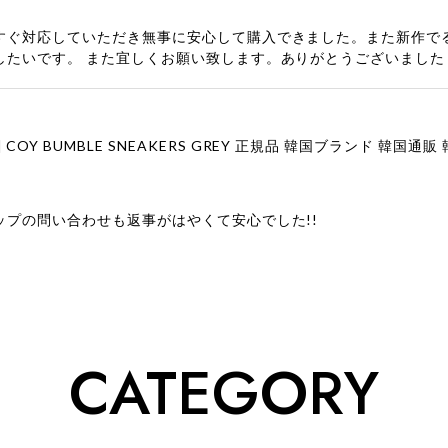
すぐ対応していただき無事に安心して購入できました。また新作で
したいです。 また宜しくお願い致します。ありがとうございました
ップの問い合わせも返事がはやくて安心でした!!
ューをありがとうございます！ 商品を気に入っていただけたよう
、お問い合わせ対応についても温かいお言葉をいただきありがとう
ただけたとのこと、何より嬉しいです。 これからも迅速かつ丁寧
いただけるショップを目指してまいります。 また気になる商品が
CATEGORY
利用くださいꕤ︎︎ またのご利用を心よりお待ちしております。