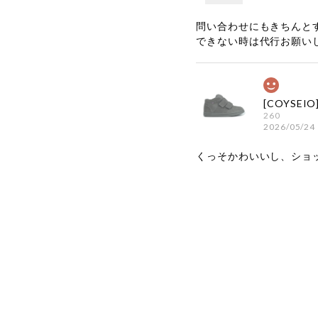
問い合わせにもきちんと
できない時は代行お願い
260
2026/05/24
くっそかわいいし、ショ
嬉しいレビ
す！ また
お買い物い
してご利用
お気軽にご