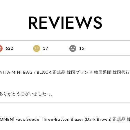
REVIEWS
622
17
15
りがとうございました‪ ·͜·