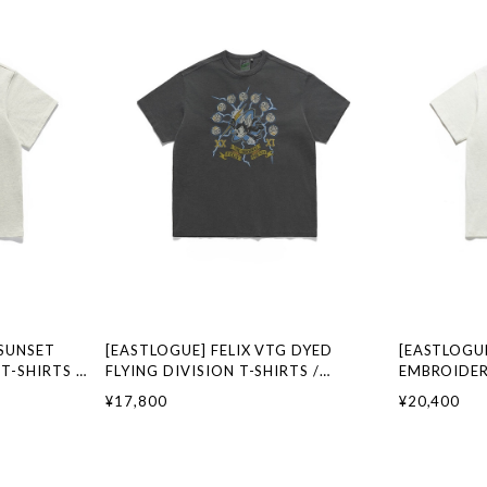
SUNSET
[EASTLOGUE] FELIX VTG DYED
[EASTLOGUE
T-SHIRTS /
FLYING DIVISION T-SHIRTS /
EMBROIDER
ランド 韓国フ
PIGMENT CHARCOAL 正規品 韓国ブラ
WHITE 正
¥17,800
¥20,400
ストローグ 日
ンド 韓国ファッション 韓国代行 イース
ッション 韓
トローグ 日本 店舗
日本 扱い店