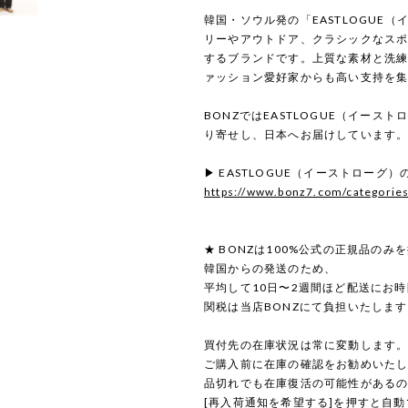
韓国・ソウル発の「EASTLOGUE
リーやアウトドア、クラシックなス
するブランドです。上質な素材と洗
ァッション愛好家からも高い支持を
BONZではEASTLOGUE（イース
り寄せし、日本へお届けしています
▶ EASTLOGUE（イーストローグ
https://www.bonz7.com/categorie
★ BONZは100%公式の正規品のみ
韓国からの発送のため、
平均して10日〜2週間ほど配送にお
関税は当店BONZにて負担いたしま
買付先の在庫状況は常に変動します
ご購入前に在庫の確認をお勧めいた
品切れでも在庫復活の可能性がある
[再入荷通知を希望する]を押すと自