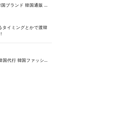
[COOR][WOMEN] Faux Suede Three-Button Blazer (Dark Brown) 正規品 韓国ブランド 韓国通販 韓国代行 韓国ファッション クール クーア クアー 日本 店舗
るタイミングとかで渡韓
！
[COYSEIO] COY BUMBLE SNEAKERS GREY 正規品 韓国ブランド 韓国通販 韓国代行 韓国ファッション コイセイオ 日本 店舗
で、大変嬉しく思いま
ございます。安心して
な対応を心がけ、安心
ございましたら、ぜひ