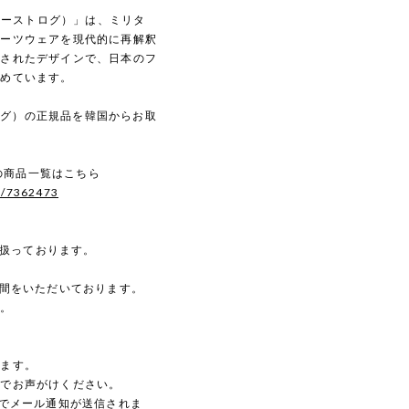
（イーストログ）」は、ミリタ
ポーツウェアを現代的に再解釈
練されたデザインで、日本のフ
集めています。
トログ）の正規品を韓国からお取
。
）の商品一覧はこちら
s/7362473
を扱っております。
時間をいただいております。
す。
。
します。
のでお声がけください。
動でメール通知が送信されま