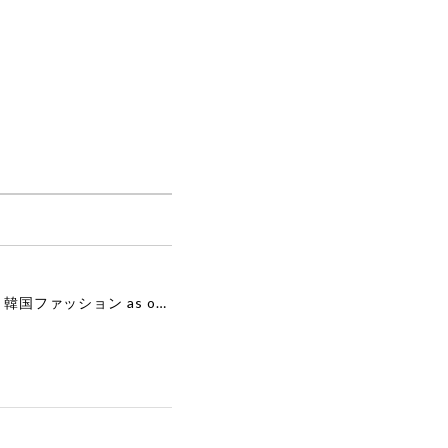
 店舗
[as”on] BONITA MINI BAG / BLACK 正規品 韓国ブランド 韓国通販 韓国代行 韓国ファッション as on ason エズオン アズオン