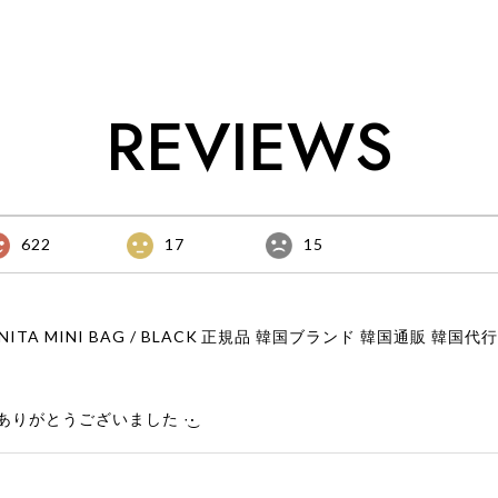
トローグ 日本 店舗
日本 扱い店
REVIEWS
622
17
15
りがとうございました‪ ·͜·