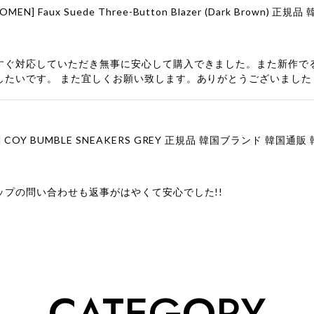
すぐ対応していただき無事に安心して購入できました。また新作で
したいです。 また宜しくお願い致します。ありがとうございました
ップの問い合わせも返事がはやくて安心でした!!
ューをありがとうございます！ 商品を気に入っていただけたよう
、お問い合わせ対応についても温かいお言葉をいただきありがとう
ただけたとのこと、何より嬉しいです。 これからも迅速かつ丁寧
いただけるショップを目指してまいります。 また気になる商品が
CATEGORY
利用くださいꕤ︎︎ またのご利用を心よりお待ちしております。