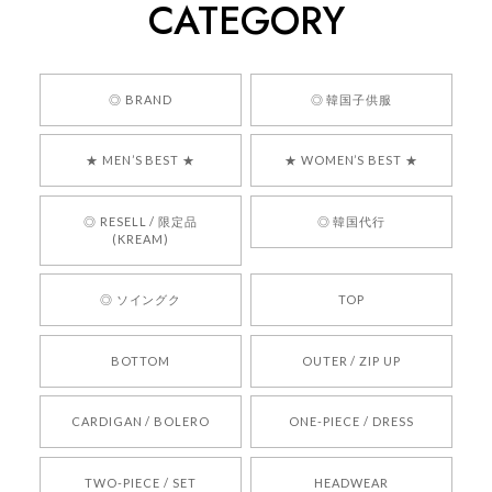
CATEGORY
くっそかわいいし、ショップの問い合わせも返事がはやくて
安心でした!!
嬉しいレビューをありがとうございます！ 商品を
◎ BRAND
◎ 韓国子供服
気に入っていただけたようで、大変嬉しく思いま
す！ また、お問い合わせ対応についても温かいお
★ MEN’S BEST ★
★ WOMEN’S BEST ★
言葉をいただきありがとうございます。安心して
お買い物いただけたとのこと、何より嬉しいで
す。 これからも迅速かつ丁寧な対応を心がけ、安
◎ RESELL / 限定品
◎ 韓国代行
心してご利用いただけるショップを目指してまい
(KREAM)
ります。 また気になる商品がございましたら、ぜ
ひお気軽にご利用くださいꕤ︎︎ またのご利用を心よ
◎ ソイングク
TOP
りお待ちしております。
BOTTOM
OUTER / ZIP UP
[REQUEST] BONZ PRESENTS 26041731 (rq) bz26041731 韓国代行 韓国ブランド 正規品
CARDIGAN / BOLERO
ONE-PIECE / DRESS
2026/05/24
TWO-PIECE / SET
HEADWEAR