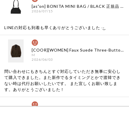
[as”on] BONITA MINI BAG / BLACK 正規品 韓国ブランド 韓国通販 韓国代行 韓国ファッション as on ason エズオン アズオン
2026/07/15
LINEの対応も到着も早くありがとうございました‪ ·͜·
[COOR][WOMEN] Faux Suede Three-Button Blazer (Dark Brown) 正規品 韓国ブランド 韓国通販 韓国代行 韓国ファッション クール クーア クアー 日本 店舗
M
2026/06/03
問い合わせにもきちんとすぐ対応していただき無事に安心し
て購入できました。また新作でるタイミングとかで渡韓でき
ない時は代行お願いしたいです。 また宜しくお願い致しま
す。ありがとうございました！
[COYSEIO] COY BUMBLE SNEAKERS GREY 正規品 韓国ブランド 韓国通販 韓国代行 韓国ファッション コイセイオ 日本 店舗
260
2026/05/24