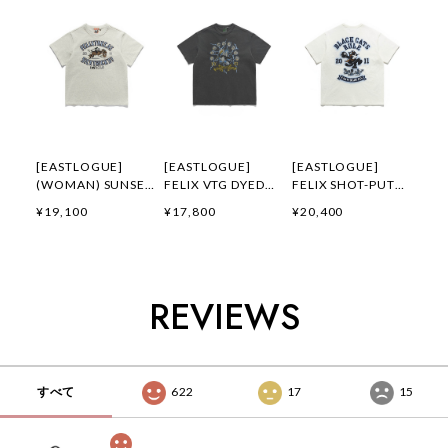
[EASTLOGUE]
[EASTLOGUE]
[EASTLOGUE]
(WOMAN) SUNSET
FELIX VTG DYED
FELIX SHOT-PUT
GALLOP FELIX
FLYING DIVISION
EMBROIDERED T-
¥19,100
¥17,800
¥20,400
APPLIQUE T-
T-SHIRTS /
SHIRTS / OFF
SHIRTS / OATMEAL
PIGMENT
WHITE 正規品 韓国
正規品 韓国ブランド
CHARCOAL 正規品
ブランド 韓国ファッ
韓国ファッション 韓
韓国ブランド 韓国フ
ション 韓国代行 通
国代行 イーストロー
ァッション 韓国代行
販 イーストローグ
REVIEWS
グ 日本 店舗
イーストローグ 日本
日本 扱い店 店舗
店舗
すべて
622
17
15