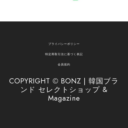
[NOTHING WRITTEN][MEN] Henleyneck organic stripe t-shirt (Stripe, M) 正規品 韓国ブランド 韓国通販 韓国代行 韓国ファッション ナッシングリトゥン 日本 店舗
2026/04/12
欲しかったものが買えて嬉しいです！ またお願いします。
嬉しいレビューをありがとうございます！ ご希望
プライバシーポリシー
の商品のお手伝いができ、喜んでいただけて大変
嬉しく思います。 これからもお客様のお買い物を
特定商取引法に基づく表記
安心してお任せいただけるよう、丁寧な対応を心
がけてまいります。 また気になる商品がございま
会員規約
したら、ぜひお気軽にご利用くださいꕤ︎︎ またのご
利用を心よりお待ちしております。
COPYRIGHT © BONZ | 韓国ブラ
ンド セレクトショップ &
Magazine
[SAN SAN GEAR] AR UTILITY JACKET RAIN CAMO 正規品 韓国ブランド 韓国通販 韓国代行 韓国ファッション sansan san san サンサンギア 日本 店舗
1
2026/04/03
無事届きました！ LINEでの問い合わせも対応が早く優しくて