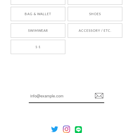
[COYSEIO] COY BUMBLE SNEAKERS BROWN 正規品 韓国ブランド 韓国通販 韓国代行 韓国ファッション コイセイオ 日本 店舗
BAG & WALLET
SHOES
250
2026/05/24
SWIMWEAR
ACCESSORY / ETC.
[TENSE DANCE] Wool stripe backpack_black 正規品 韓国ブランド 韓国通販 韓国代行 韓国ファッション 日本 テンスダンス
1-1
2026/04/14
孫ちゃん喜んでました。。 良かったです。
嬉しいレビューをありがとうございます！ これか
らも安心してご利用いただけるよう、丁寧な対応
登
を心がけてまいります。 またお探しの商品がござ
録
いましたら、ぜひお気軽にご利用くださいꕤ︎︎ また
のご利用を心よりお待ちしております。