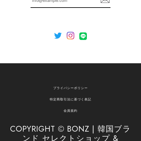
録
いましたら、ぜひお気軽にご利用くださいꕤ︎︎ また
のご利用を心よりお待ちしております。
[NOTHING WRITTEN][MEN] Henleyneck organic stripe t-shirt (Stripe, M) 正規品 韓国ブランド 韓国通販 韓国代行 韓国ファッション ナッシングリトゥン 日本 店舗
2026/04/12
欲しかったものが買えて嬉しいです！ またお願いします。
嬉しいレビューをありがとうございます！ ご希望
プライバシーポリシー
の商品のお手伝いができ、喜んでいただけて大変
嬉しく思います。 これからもお客様のお買い物を
特定商取引法に基づく表記
安心してお任せいただけるよう、丁寧な対応を心
がけてまいります。 また気になる商品がございま
会員規約
したら、ぜひお気軽にご利用くださいꕤ︎︎ またのご
利用を心よりお待ちしております。
COPYRIGHT © BONZ | 韓国ブラ
ンド セレクトショップ &