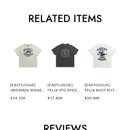
RELATED ITEMS
[EASTLOGUE]
[EASTLOGUE]
[EASTLOGUE]
(WOMAN) SUNSET
FELIX VTG DYED
FELIX SHOT-PUT
GALLOP FELIX
FLYING DIVISION
EMBROIDERED T-
¥19,100
¥17,800
¥20,400
APPLIQUE T-
T-SHIRTS /
SHIRTS / OFF
SHIRTS / OATMEAL
PIGMENT
WHITE 正規品 韓国
正規品 韓国ブランド
CHARCOAL 正規品
ブランド 韓国ファッ
韓国ファッション 韓
韓国ブランド 韓国フ
ション 韓国代行 通
国代行 イーストロー
ァッション 韓国代行
販 イーストローグ
REVIEWS
グ 日本 店舗
イーストローグ 日本
日本 扱い店 店舗