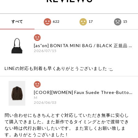
店舗
すべて
622
17
15
[as”on] BONITA MINI BAG / BLACK 正規品 韓国ブランド 韓国通販 韓国代行 韓国ファッション as on ason エズオン アズオン
2026/07/15
LINEの対応も到着も早くありがとうございました‪ ·͜·
[COOR][WOMEN] Faux Suede Three-Button Blazer (Dark Brown) 正規品 韓国ブランド 韓国通販 韓国代行 韓国ファッション クール クーア クアー 日本 店舗
M
2026/06/03
問い合わせにもきちんとすぐ対応していただき無事に安心し
て購入できました。また新作でるタイミングとかで渡韓でき
ない時は代行お願いしたいです。 また宜しくお願い致しま
す。ありがとうございました！