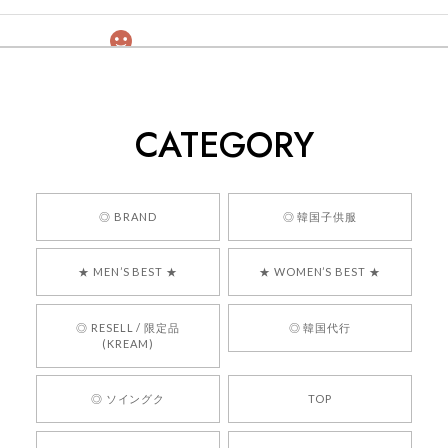
[COYSEIO] COY BUMBLE SNEAKERS GREY 正規品 韓国ブランド 韓国通販 韓国代行 韓国ファッション コイセイオ 日本 店舗
260
2026/05/24
CATEGORY
くっそかわいいし、ショップの問い合わせも返事がはやくて
安心でした!!
嬉しいレビューをありがとうございます！ 商品を
◎ BRAND
◎ 韓国子供服
気に入っていただけたようで、大変嬉しく思いま
す！ また、お問い合わせ対応についても温かいお
★ MEN’S BEST ★
★ WOMEN’S BEST ★
言葉をいただきありがとうございます。安心して
お買い物いただけたとのこと、何より嬉しいで
す。 これからも迅速かつ丁寧な対応を心がけ、安
◎ RESELL / 限定品
◎ 韓国代行
心してご利用いただけるショップを目指してまい
(KREAM)
ります。 また気になる商品がございましたら、ぜ
ひお気軽にご利用くださいꕤ︎︎ またのご利用を心よ
◎ ソイングク
TOP
りお待ちしております。