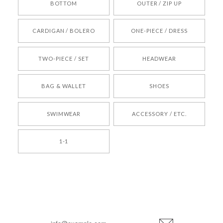
BOTTOM
OUTER / ZIP UP
[REQUEST] BONZ PRESENTS 26041731 (rq) bz26041731 韓国代行 韓国ブランド 正規品
CARDIGAN / BOLERO
ONE-PIECE / DRESS
2026/05/24
TWO-PIECE / SET
HEADWEAR
[COYSEIO] COY BUMBLE SNEAKERS BROWN 正規品 韓国ブランド 韓国通販 韓国代行 韓国ファッション コイセイオ 日本 店舗
BAG & WALLET
SHOES
250
2026/05/24
SWIMWEAR
ACCESSORY / ETC.
[TENSE DANCE] Wool stripe backpack_black 正規品 韓国ブランド 韓国通販 韓国代行 韓国ファッション 日本 テンスダンス
1-1
2026/04/14
孫ちゃん喜んでました。。 良かったです。
嬉しいレビューをありがとうございます！ これか
らも安心してご利用いただけるよう、丁寧な対応
登
を心がけてまいります。 またお探しの商品がござ