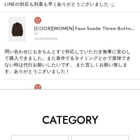
LINEの対応も到着も早くありがとうございました‪ ·͜·
[COOR][WOMEN] Faux Suede Three-Button Blazer (Dark Brown) 正規品 韓国ブランド 韓国通販 韓国代行 韓国ファッション クール クーア クアー 日本 店舗
M
2026/06/03
問い合わせにもきちんとすぐ対応していただき無事に安心し
て購入できました。また新作でるタイミングとかで渡韓でき
ない時は代行お願いしたいです。 また宜しくお願い致しま
す。ありがとうございました！
[COYSEIO] COY BUMBLE SNEAKERS GREY 正規品 韓国ブランド 韓国通販 韓国代行 韓国ファッション コイセイオ 日本 店舗
260
2026/05/24
CATEGORY
くっそかわいいし、ショップの問い合わせも返事がはやくて
安心でした!!