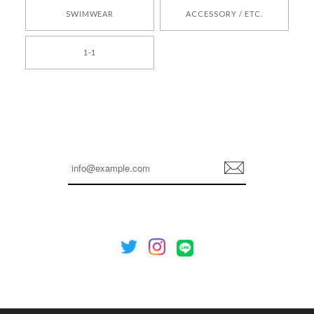
SWIMWEAR
ACCESSORY / ETC.
[TENSE DANCE] Wool stripe backpack_black 正規品 韓国ブランド 韓国通販 韓国代行 韓国ファッション 日本 テンスダンス
1-1
2026/04/14
孫ちゃん喜んでました。。 良かったです。
嬉しいレビューをありがとうございます！ これか
らも安心してご利用いただけるよう、丁寧な対応
登
を心がけてまいります。 またお探しの商品がござ
録
いましたら、ぜひお気軽にご利用くださいꕤ︎︎ また
のご利用を心よりお待ちしております。
[NOTHING WRITTEN][MEN] Henleyneck organic stripe t-shirt (Stripe, M) 正規品 韓国ブランド 韓国通販 韓国代行 韓国ファッション ナッシングリトゥン 日本 店舗
2026/04/12
欲しかったものが買えて嬉しいです！ またお願いします。