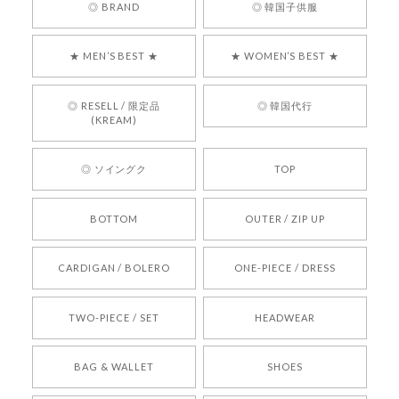
嬉しいレビューをありがとうございます！ 商品を
◎ BRAND
◎ 韓国子供服
気に入っていただけたようで、大変嬉しく思いま
す！ また、お問い合わせ対応についても温かいお
★ MEN’S BEST ★
★ WOMEN’S BEST ★
言葉をいただきありがとうございます。安心して
お買い物いただけたとのこと、何より嬉しいで
す。 これからも迅速かつ丁寧な対応を心がけ、安
◎ RESELL / 限定品
◎ 韓国代行
心してご利用いただけるショップを目指してまい
(KREAM)
ります。 また気になる商品がございましたら、ぜ
ひお気軽にご利用くださいꕤ︎︎ またのご利用を心よ
◎ ソイングク
TOP
りお待ちしております。
BOTTOM
OUTER / ZIP UP
[REQUEST] BONZ PRESENTS 26041731 (rq) bz26041731 韓国代行 韓国ブランド 正規品
CARDIGAN / BOLERO
ONE-PIECE / DRESS
2026/05/24
TWO-PIECE / SET
HEADWEAR
[COYSEIO] COY BUMBLE SNEAKERS BROWN 正規品 韓国ブランド 韓国通販 韓国代行 韓国ファッション コイセイオ 日本 店舗
BAG & WALLET
SHOES
250
2026/05/24