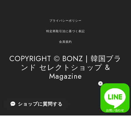
嬉しいレビューをありがとうございます！ ご希望
プライバシーポリシー
の商品のお手伝いができ、喜んでいただけて大変
嬉しく思います。 これからもお客様のお買い物を
特定商取引法に基づく表記
安心してお任せいただけるよう、丁寧な対応を心
がけてまいります。 また気になる商品がございま
会員規約
したら、ぜひお気軽にご利用くださいꕤ︎︎ またのご
利用を心よりお待ちしております。
COPYRIGHT © BONZ | 韓国ブラ
ンド セレクトショップ &
Magazine
[SAN SAN GEAR] AR UTILITY JACKET RAIN CAMO 正規品 韓国ブランド 韓国通販 韓国代行 韓国ファッション sansan san san サンサンギア 日本 店舗
1
2026/04/03
無事届きました！ LINEでの問い合わせも対応が早く優しくて
ショップに質問する
とてもよかったです！
嬉しいレビューをありがとうございます！ 無事に
商品をお届けできて安心いたしました。 また、