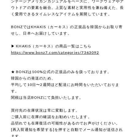
ンテージアメリカンカジュアルをベースに、ワークウェアやア
ウトドアの要素を融合。上質な素材と実用性を兼ね備えた、長
く愛用できるタイムレスなアイテムを展開しています。
BONZではKHAKIS（カーキス）の正規品を韓国からお取り寄
せし、日本へお届けしています。
▶ KHAKIS（カーキス）の商品一覧はこちら
https://www.bonz7.com/categories/7363092
★ BONZは100%公式の正規品のみを扱っております。
韓国からの発送のため、
平均して10日〜2週間ほど配送にお時間をいただいておりま
す。
関税は当店BONZにて負担いたします。
買付先の在庫状況は常に変動します。
ご購入前に在庫の確認をお勧めいたします。
品切れでも在庫復活の可能性があるのでお声がけください。
[再入荷通知を希望する]を押すと自動でメール通知が送信され
ます。