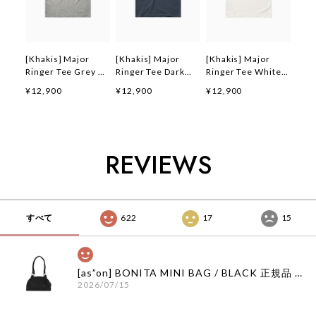
[Khakis] Major
[Khakis] Major
[Khakis] Major
Ringer Tee Grey 正
Ringer Tee Dark
Ringer Tee White
規品 韓国ブランド
Blue 正規品 韓国ブ
正規品 韓国ブランド
¥12,900
¥12,900
¥12,900
韓国ファッション 韓
ランド 韓国ファッシ
韓国ファッション 韓
国代行 カーキス 日
ョン 韓国代行 カー
国代行 カーキス 日
本 店舗 (Khakis)
キス 日本 店舗
本 店舗 (Khakis)
(Khakis)
REVIEWS
すべて
622
17
15
[as”on] BONITA MINI BAG / BLACK 正規品 韓国ブランド 韓国通販 韓国代行 韓国ファッション as on ason エズオン アズオン
2026/07/15