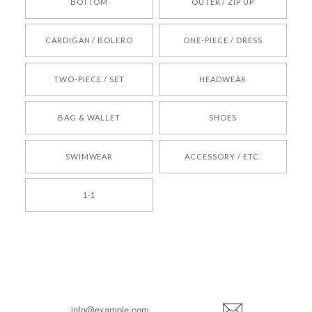
BOTTOM
OUTER / ZIP UP
[REQUEST] BONZ PRESENTS 26041731 (rq) bz26041731 韓国代行 韓国ブランド 正規品
CARDIGAN / BOLERO
ONE-PIECE / DRESS
2026/05/24
TWO-PIECE / SET
HEADWEAR
[COYSEIO] COY BUMBLE SNEAKERS BROWN 正規品 韓国ブランド 韓国通販 韓国代行 韓国ファッション コイセイオ 日本 店舗
BAG & WALLET
SHOES
250
2026/05/24
SWIMWEAR
ACCESSORY / ETC.
[TENSE DANCE] Wool stripe backpack_black 正規品 韓国ブランド 韓国通販 韓国代行 韓国ファッション 日本 テンスダンス
1-1
2026/04/14
孫ちゃん喜んでました。。 良かったです。
嬉しいレビューをありがとうございます！ これか
らも安心してご利用いただけるよう、丁寧な対応
登
を心がけてまいります。 またお探しの商品がござ