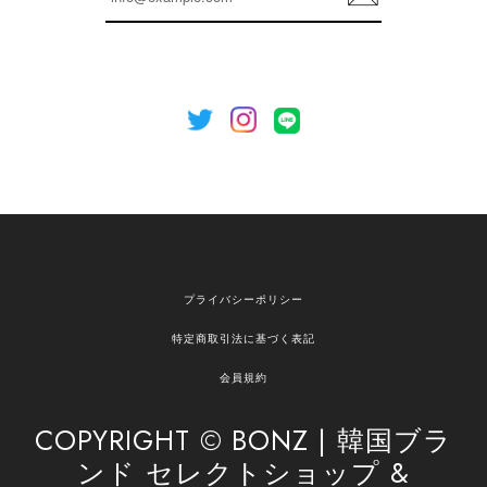
録
いましたら、ぜひお気軽にご利用くださいꕤ︎︎ また
のご利用を心よりお待ちしております。
[NOTHING WRITTEN][MEN] Henleyneck organic stripe t-shirt (Stripe, M) 正規品 韓国ブランド 韓国通販 韓国代行 韓国ファッション ナッシングリトゥン 日本 店舗
2026/04/12
欲しかったものが買えて嬉しいです！ またお願いします。
嬉しいレビューをありがとうございます！ ご希望
プライバシーポリシー
の商品のお手伝いができ、喜んでいただけて大変
嬉しく思います。 これからもお客様のお買い物を
特定商取引法に基づく表記
安心してお任せいただけるよう、丁寧な対応を心
がけてまいります。 また気になる商品がございま
会員規約
したら、ぜひお気軽にご利用くださいꕤ︎︎ またのご
利用を心よりお待ちしております。
COPYRIGHT © BONZ | 韓国ブラ
ンド セレクトショップ &