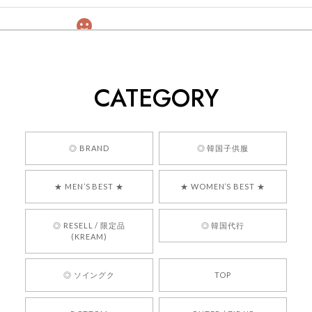
[COYSEIO] COY BUMBLE SNEAKERS GREY 正規品 韓国ブランド 韓国通販 韓国代行 韓国ファッション コイセイオ 日本 店舗
260
2026/05/24
CATEGORY
くっそかわいいし、ショップの問い合わせも返事がはやくて
安心でした!!
嬉しいレビューをありがとうございます！ 商品を
◎ BRAND
◎ 韓国子供服
気に入っていただけたようで、大変嬉しく思いま
す！ また、お問い合わせ対応についても温かいお
★ MEN’S BEST ★
★ WOMEN’S BEST ★
言葉をいただきありがとうございます。安心して
お買い物いただけたとのこと、何より嬉しいで
す。 これからも迅速かつ丁寧な対応を心がけ、安
◎ RESELL / 限定品
◎ 韓国代行
心してご利用いただけるショップを目指してまい
(KREAM)
ります。 また気になる商品がございましたら、ぜ
ひお気軽にご利用くださいꕤ︎︎ またのご利用を心よ
◎ ソイングク
TOP
りお待ちしております。