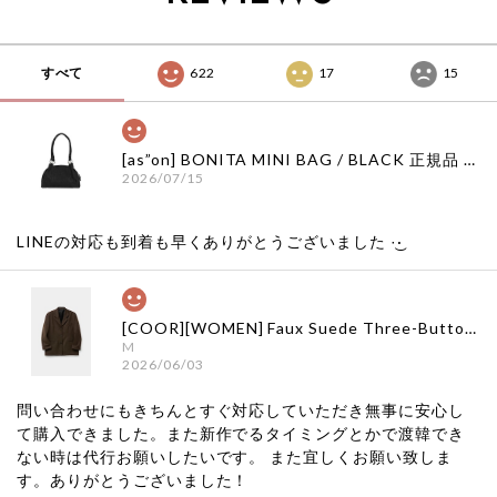
すべて
622
17
15
[as”on] BONITA MINI BAG / BLACK 正規品 韓国ブランド 韓国通販 韓国代行 韓国ファッション as on ason エズオン アズオン
2026/07/15
LINEの対応も到着も早くありがとうございました‪ ·͜·
[COOR][WOMEN] Faux Suede Three-Button Blazer (Dark Brown) 正規品 韓国ブランド 韓国通販 韓国代行 韓国ファッション クール クーア クアー 日本 店舗
M
2026/06/03
問い合わせにもきちんとすぐ対応していただき無事に安心し
て購入できました。また新作でるタイミングとかで渡韓でき
ない時は代行お願いしたいです。 また宜しくお願い致しま
す。ありがとうございました！