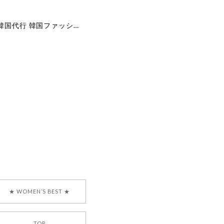
[COYSEIO] COY BUMBLE SNEAKERS GREY 正規品 韓国ブランド 韓国通販 韓国代行 韓国ファッション コイセイオ 日本 店舗
で、大変嬉しく思いま
ございます。安心して
な対応を心がけ、安心
ございましたら、ぜひ
韓国ブランド 正規品
★ WOMEN’S BEST ★
TOP