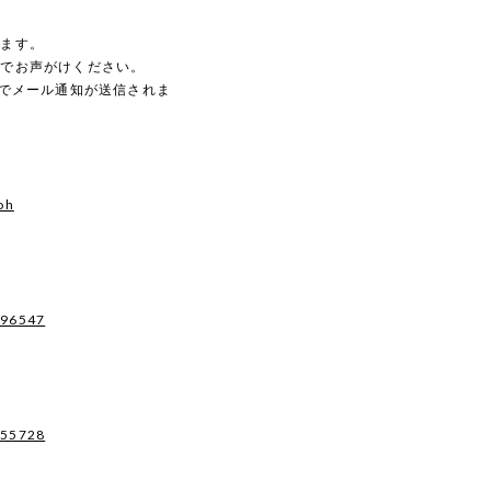
。
します。
のでお声がけください。
動でメール通知が送信されま
oh
496547
955728