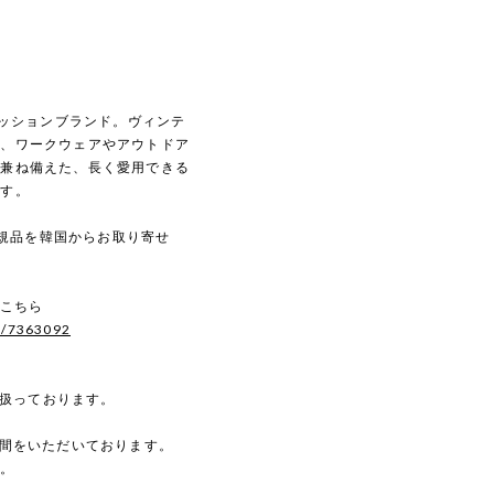
ァッションブランド。ヴィンテ
に、ワークウェアやアウトドア
を兼ね備えた、長く愛用できる
ます。
の正規品を韓国からお取り寄せ
はこちら
s/7363092
を扱っております。
時間をいただいております。
す。