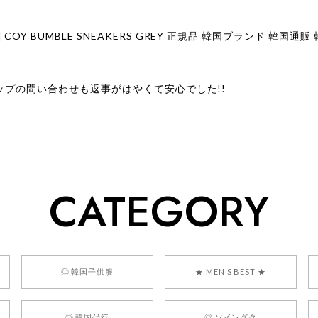
ップの問い合わせも返事がはやくて安心でした!!
ューをありがとうございます！ 商品を気に入っていただけたよう
、お問い合わせ対応についても温かいお言葉をいただきありがとう
ただけたとのこと、何より嬉しいです。 これからも迅速かつ丁寧
いただけるショップを目指してまいります。 また気になる商品が
CATEGORY
利用くださいꕤ︎︎ またのご利用を心よりお待ちしております。
] BONZ PRESENTS 26041731 (rq) bz26041731 韓国代行 
◎ 韓国子供服
★ MEN’S BEST ★
◎ 韓国代行
◎ ソイングク