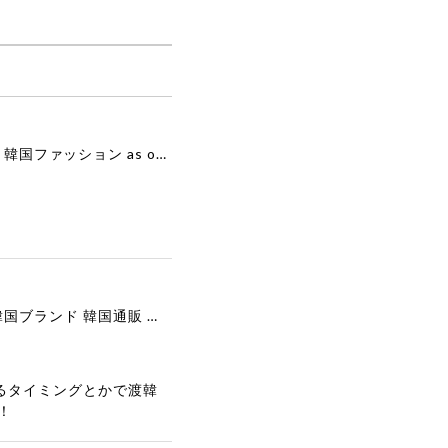
[as”on] BONITA MINI BAG / BLACK 正規品 韓国ブランド 韓国通販 韓国代行 韓国ファッション as on ason エズオン アズオン
[COOR][WOMEN] Faux Suede Three-Button Blazer (Dark Brown) 正規品 韓国ブランド 韓国通販 韓国代行 韓国ファッション クール クーア クアー 日本 店舗
るタイミングとかで渡韓
！