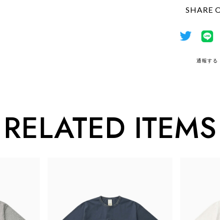
SHARE 
通報する
RELATED ITEMS