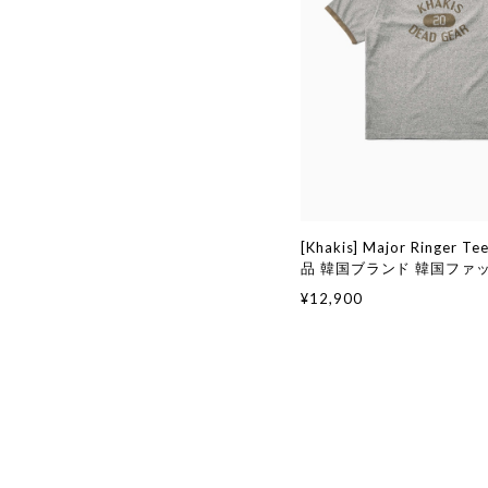
[Khakis] Major Ringer T
品 韓国ブランド 韓国ファ
代行 カーキス 日本 店舗 (Kha
¥12,900