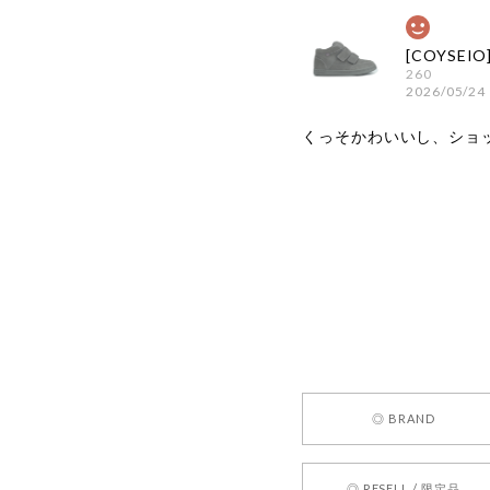
260
2026/05/24
くっそかわいいし、ショ
嬉しいレビ
す！ また
お買い物い
してご利用
お気軽にご
[REQUEST
◎ BRAND
2026/05/24
◎ RESELL / 限定品