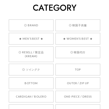
CATEGORY
くっそかわいいし、ショップの問い合わせも返事がはやくて
安心でした!!
嬉しいレビューをありがとうございます！ 商品を
◎ BRAND
◎ 韓国子供服
気に入っていただけたようで、大変嬉しく思いま
す！ また、お問い合わせ対応についても温かいお
★ MEN’S BEST ★
★ WOMEN’S BEST ★
言葉をいただきありがとうございます。安心して
お買い物いただけたとのこと、何より嬉しいで
す。 これからも迅速かつ丁寧な対応を心がけ、安
◎ RESELL / 限定品
◎ 韓国代行
心してご利用いただけるショップを目指してまい
(KREAM)
ります。 また気になる商品がございましたら、ぜ
ひお気軽にご利用くださいꕤ︎︎ またのご利用を心よ
◎ ソイングク
TOP
りお待ちしております。
BOTTOM
OUTER / ZIP UP
[REQUEST] BONZ PRESENTS 26041731 (rq) bz26041731 韓国代行 韓国ブランド 正規品
CARDIGAN / BOLERO
ONE-PIECE / DRESS
2026/05/24