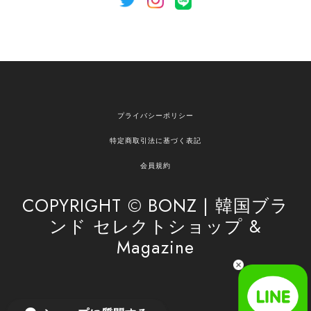
[NOTHING WRITTEN][MEN] Henleyneck organic stripe t-shirt (Stripe, M) 正規品 韓国ブランド 韓国通販 韓国代行 韓国ファッション ナッシングリトゥン 日本 店舗
2026/04/12
欲しかったものが買えて嬉しいです！ またお願いします。
嬉しいレビューをありがとうございます！ ご希望
プライバシーポリシー
の商品のお手伝いができ、喜んでいただけて大変
嬉しく思います。 これからもお客様のお買い物を
特定商取引法に基づく表記
安心してお任せいただけるよう、丁寧な対応を心
がけてまいります。 また気になる商品がございま
会員規約
したら、ぜひお気軽にご利用くださいꕤ︎︎ またのご
利用を心よりお待ちしております。
COPYRIGHT © BONZ | 韓国ブラ
ンド セレクトショップ &
Magazine
[SAN SAN GEAR] AR UTILITY JACKET RAIN CAMO 正規品 韓国ブランド 韓国通販 韓国代行 韓国ファッション sansan san san サンサンギア 日本 店舗
1
2026/04/03
無事届きました！ LINEでの問い合わせも対応が早く優しくて