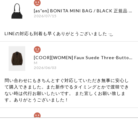
[as”on] BONITA MINI BAG / BLACK 正規品 韓国ブランド 韓国通販 韓国代行 韓国ファッション as on ason エズオン アズオン
2026/07/15
LINEの対応も到着も早くありがとうございました‪ ·͜·
[COOR][WOMEN] Faux Suede Three-Button Blazer (Dark Brown) 正規品 韓国ブランド 韓国通販 韓国代行 韓国ファッション クール クーア クアー 日本 店舗
M
2026/06/03
問い合わせにもきちんとすぐ対応していただき無事に安心し
て購入できました。また新作でるタイミングとかで渡韓でき
ない時は代行お願いしたいです。 また宜しくお願い致しま
す。ありがとうございました！
[COYSEIO] COY BUMBLE SNEAKERS GREY 正規品 韓国ブランド 韓国通販 韓国代行 韓国ファッション コイセイオ 日本 店舗
260
2026/05/24