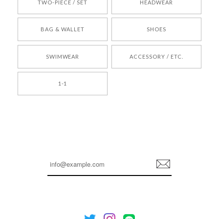
TWO-PIECE / SET
HEADWEAR
[COYSEIO] COY BUMBLE SNEAKERS BROWN 正規品 韓国ブランド 韓国通販 韓国代行 韓国ファッション コイセイオ 日本 店舗
BAG & WALLET
SHOES
250
2026/05/24
SWIMWEAR
ACCESSORY / ETC.
[TENSE DANCE] Wool stripe backpack_black 正規品 韓国ブランド 韓国通販 韓国代行 韓国ファッション 日本 テンスダンス
1-1
2026/04/14
孫ちゃん喜んでました。。 良かったです。
嬉しいレビューをありがとうございます！ これか
らも安心してご利用いただけるよう、丁寧な対応
登
を心がけてまいります。 またお探しの商品がござ
録
いましたら、ぜひお気軽にご利用くださいꕤ︎︎ また
のご利用を心よりお待ちしております。