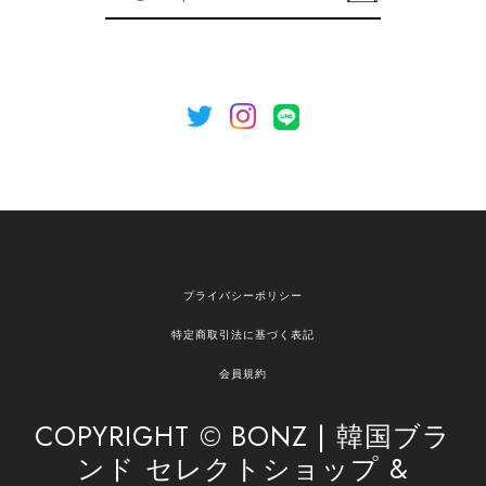
録
いましたら、ぜひお気軽にご利用くださいꕤ︎︎ また
のご利用を心よりお待ちしております。
[NOTHING WRITTEN][MEN] Henleyneck organic stripe t-shirt (Stripe, M) 正規品 韓国ブランド 韓国通販 韓国代行 韓国ファッション ナッシングリトゥン 日本 店舗
2026/04/12
欲しかったものが買えて嬉しいです！ またお願いします。
嬉しいレビューをありがとうございます！ ご希望
プライバシーポリシー
の商品のお手伝いができ、喜んでいただけて大変
嬉しく思います。 これからもお客様のお買い物を
特定商取引法に基づく表記
安心してお任せいただけるよう、丁寧な対応を心
がけてまいります。 また気になる商品がございま
会員規約
したら、ぜひお気軽にご利用くださいꕤ︎︎ またのご
利用を心よりお待ちしております。
COPYRIGHT © BONZ | 韓国ブラ
ンド セレクトショップ &