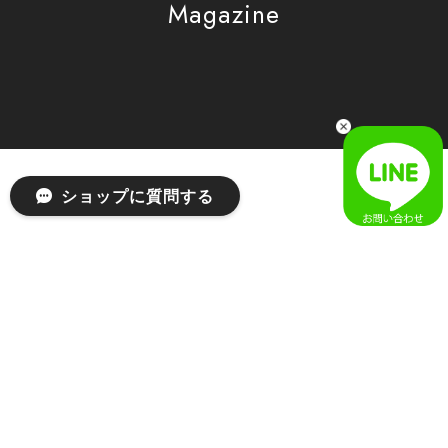
Magazine
[SAN SAN GEAR] AR UTILITY JACKET RAIN CAMO 正規品 韓国ブランド 韓国通販 韓国代行 韓国ファッション sansan san san サンサンギア 日本 店舗
1
2026/04/03
無事届きました！ LINEでの問い合わせも対応が早く優しくて
とてもよかったです！
嬉しいレビューをありがとうございます！ 無事に
ショップに質問する
商品をお届けできて安心いたしました。 また、
LINEでのお問い合わせ対応についても温かいお言
葉をいただき、大変嬉しく思います！ これからも
安心してご利用いただけるよう、迅速かつ丁寧な
対応を心がけてまいります。 またお探しの商品が
ございましたら、ぜひお気軽にご相談くださいꕤ︎︎
またのご利用を心よりお待ちしております。
[MSCHF] ANATOMIE JEAN_BLUE GREY ミスチーフ 正規品 韓国ブランド 韓国ファッション 韓国代行 韓国通販 mischief 日本 店舗
S