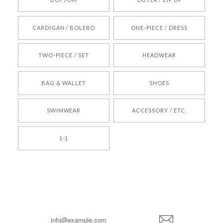
[REQUEST] BONZ PRESENTS 26041731 (rq) bz26041731 韓国代行 韓国ブランド 正規品
CARDIGAN / BOLERO
ONE-PIECE / DRESS
2026/05/24
TWO-PIECE / SET
HEADWEAR
[COYSEIO] COY BUMBLE SNEAKERS BROWN 正規品 韓国ブランド 韓国通販 韓国代行 韓国ファッション コイセイオ 日本 店舗
BAG & WALLET
SHOES
250
2026/05/24
SWIMWEAR
ACCESSORY / ETC.
[TENSE DANCE] Wool stripe backpack_black 正規品 韓国ブランド 韓国通販 韓国代行 韓国ファッション 日本 テンスダンス
1-1
2026/04/14
孫ちゃん喜んでました。。 良かったです。
嬉しいレビューをありがとうございます！ これか
らも安心してご利用いただけるよう、丁寧な対応
登
を心がけてまいります。 またお探しの商品がござ