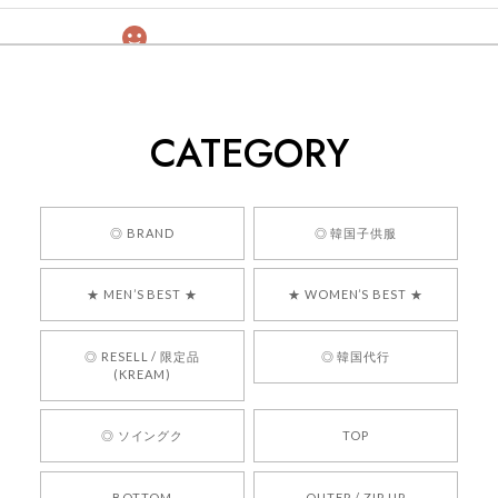
[COYSEIO] COY BUMBLE SNEAKERS GREY 正規品 韓国ブランド 韓国通販 韓国代行 韓国ファッション コイセイオ 日本 店舗
260
2026/05/24
CATEGORY
くっそかわいいし、ショップの問い合わせも返事がはやくて
安心でした!!
嬉しいレビューをありがとうございます！ 商品を
◎ BRAND
◎ 韓国子供服
気に入っていただけたようで、大変嬉しく思いま
す！ また、お問い合わせ対応についても温かいお
★ MEN’S BEST ★
★ WOMEN’S BEST ★
言葉をいただきありがとうございます。安心して
お買い物いただけたとのこと、何より嬉しいで
す。 これからも迅速かつ丁寧な対応を心がけ、安
◎ RESELL / 限定品
◎ 韓国代行
心してご利用いただけるショップを目指してまい
(KREAM)
ります。 また気になる商品がございましたら、ぜ
ひお気軽にご利用くださいꕤ︎︎ またのご利用を心よ
◎ ソイングク
TOP
りお待ちしております。
BOTTOM
OUTER / ZIP UP