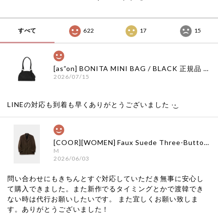
すべて
622
17
15
[as”on] BONITA MINI BAG / BLACK 正規品 韓国ブランド 韓国通販 韓国代行 韓国ファッション as on ason エズオン アズオン
2026/07/15
LINEの対応も到着も早くありがとうございました‪ ·͜·
[COOR][WOMEN] Faux Suede Three-Button Blazer (Dark Brown) 正規品 韓国ブランド 韓国通販 韓国代行 韓国ファッション クール クーア クアー 日本 店舗
M
2026/06/03
問い合わせにもきちんとすぐ対応していただき無事に安心し
て購入できました。また新作でるタイミングとかで渡韓でき
ない時は代行お願いしたいです。 また宜しくお願い致しま
す。ありがとうございました！