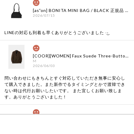
[as”on] BONITA MINI BAG / BLACK 正規品 韓国ブランド 韓国通販 韓国代行 韓国ファッション as on ason エズオン アズオン
2026/07/15
LINEの対応も到着も早くありがとうございました‪ ·͜·
[COOR][WOMEN] Faux Suede Three-Button Blazer (Dark Brown) 正規品 韓国ブランド 韓国通販 韓国代行 韓国ファッション クール クーア クアー 日本 店舗
M
2026/06/03
問い合わせにもきちんとすぐ対応していただき無事に安心し
て購入できました。また新作でるタイミングとかで渡韓でき
ない時は代行お願いしたいです。 また宜しくお願い致しま
す。ありがとうございました！
[COYSEIO] COY BUMBLE SNEAKERS GREY 正規品 韓国ブランド 韓国通販 韓国代行 韓国ファッション コイセイオ 日本 店舗
260
2026/05/24