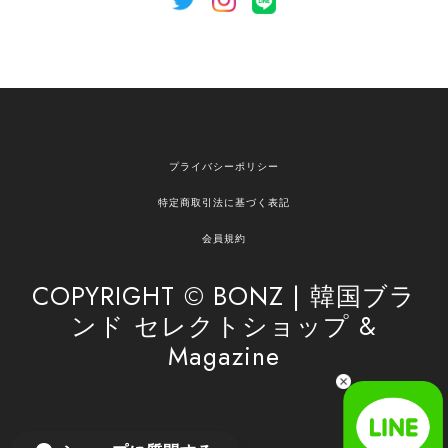
[NOTHING WRITTEN][MEN] Henleyneck organic stripe t-shirt (Stripe, M) 正規品 韓国ブランド 韓国通販 韓国代行 韓国ファッション ナッシングリトゥン 日本 店舗
2026/04/12
欲しかったものが買えて嬉しいです！ またお願いします。
嬉しいレビューをありがとうございます！ ご希望
プライバシーポリシー
の商品のお手伝いができ、喜んでいただけて大変
嬉しく思います。 これからもお客様のお買い物を
特定商取引法に基づく表記
安心してお任せいただけるよう、丁寧な対応を心
がけてまいります。 また気になる商品がございま
会員規約
したら、ぜひお気軽にご利用くださいꕤ︎︎ またのご
利用を心よりお待ちしております。
COPYRIGHT © BONZ | 韓国ブラ
ンド セレクトショップ &
Magazine
[SAN SAN GEAR] AR UTILITY JACKET RAIN CAMO 正規品 韓国ブランド 韓国通販 韓国代行 韓国ファッション sansan san san サンサンギア 日本 店舗
1
2026/04/03
無事届きました！ LINEでの問い合わせも対応が早く優しくて