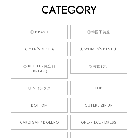
CATEGORY
くっそかわいいし、ショップの問い合わせも返事がはやくて
安心でした!!
嬉しいレビューをありがとうございます！ 商品を
◎ BRAND
◎ 韓国子供服
気に入っていただけたようで、大変嬉しく思いま
す！ また、お問い合わせ対応についても温かいお
★ MEN’S BEST ★
★ WOMEN’S BEST ★
言葉をいただきありがとうございます。安心して
お買い物いただけたとのこと、何より嬉しいで
す。 これからも迅速かつ丁寧な対応を心がけ、安
◎ RESELL / 限定品
◎ 韓国代行
心してご利用いただけるショップを目指してまい
(KREAM)
ります。 また気になる商品がございましたら、ぜ
ひお気軽にご利用くださいꕤ︎︎ またのご利用を心よ
◎ ソイングク
TOP
りお待ちしております。
BOTTOM
OUTER / ZIP UP
[REQUEST] BONZ PRESENTS 26041731 (rq) bz26041731 韓国代行 韓国ブランド 正規品
CARDIGAN / BOLERO
ONE-PIECE / DRESS
2026/05/24