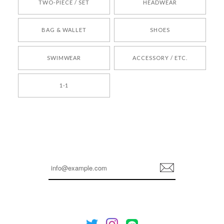
TWO-PIECE / SET
HEADWEAR
[COYSEIO] COY BUMBLE SNEAKERS BROWN 正規品 韓国ブランド 韓国通販 韓国代行 韓国ファッション コイセイオ 日本 店舗
BAG & WALLET
SHOES
250
2026/05/24
SWIMWEAR
ACCESSORY / ETC.
[TENSE DANCE] Wool stripe backpack_black 正規品 韓国ブランド 韓国通販 韓国代行 韓国ファッション 日本 テンスダンス
1-1
2026/04/14
孫ちゃん喜んでました。。 良かったです。
嬉しいレビューをありがとうございます！ これか
らも安心してご利用いただけるよう、丁寧な対応
登
を心がけてまいります。 またお探しの商品がござ
録
いましたら、ぜひお気軽にご利用くださいꕤ︎︎ また
のご利用を心よりお待ちしております。