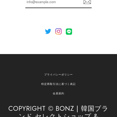
を心がけてまいります。 またお探しの商品がござ
録
いましたら、ぜひお気軽にご利用くださいꕤ︎︎ また
のご利用を心よりお待ちしております。
[NOTHING WRITTEN][MEN] Henleyneck organic stripe t-shirt (Stripe, M) 正規品 韓国ブランド 韓国通販 韓国代行 韓国ファッション ナッシングリトゥン 日本 店舗
2026/04/12
欲しかったものが買えて嬉しいです！ またお願いします。
嬉しいレビューをありがとうございます！ ご希望
プライバシーポリシー
の商品のお手伝いができ、喜んでいただけて大変
嬉しく思います。 これからもお客様のお買い物を
特定商取引法に基づく表記
安心してお任せいただけるよう、丁寧な対応を心
がけてまいります。 また気になる商品がございま
会員規約
したら、ぜひお気軽にご利用くださいꕤ︎︎ またのご
利用を心よりお待ちしております。
COPYRIGHT © BONZ | 韓国ブラ
ンド セレクトショップ &