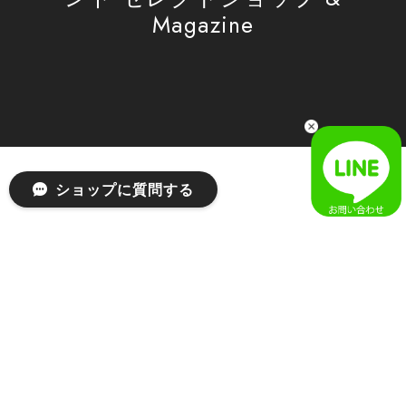
Magazine
[SAN SAN GEAR] AR UTILITY JACKET RAIN CAMO 正規品 韓国ブランド 韓国通販 韓国代行 韓国ファッション sansan san san サンサンギア 日本 店舗
1
2026/04/03
無事届きました！ LINEでの問い合わせも対応が早く優しくて
とてもよかったです！
嬉しいレビューをありがとうございます！ 無事に
ショップに質問する
商品をお届けできて安心いたしました。 また、
LINEでのお問い合わせ対応についても温かいお言
葉をいただき、大変嬉しく思います！ これからも
安心してご利用いただけるよう、迅速かつ丁寧な
対応を心がけてまいります。 またお探しの商品が
ございましたら、ぜひお気軽にご相談くださいꕤ︎︎
またのご利用を心よりお待ちしております。
[MSCHF] ANATOMIE JEAN_BLUE GREY ミスチーフ 正規品 韓国ブランド 韓国ファッション 韓国代行 韓国通販 mischief 日本 店舗
S