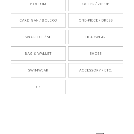
BOTTOM
OUTER / ZIP UP
[REQUEST] BONZ PRESENTS 26041731 (rq) bz26041731 韓国代行 韓国ブランド 正規品
CARDIGAN / BOLERO
ONE-PIECE / DRESS
2026/05/24
TWO-PIECE / SET
HEADWEAR
[COYSEIO] COY BUMBLE SNEAKERS BROWN 正規品 韓国ブランド 韓国通販 韓国代行 韓国ファッション コイセイオ 日本 店舗
BAG & WALLET
SHOES
250
2026/05/24
SWIMWEAR
ACCESSORY / ETC.
[TENSE DANCE] Wool stripe backpack_black 正規品 韓国ブランド 韓国通販 韓国代行 韓国ファッション 日本 テンスダンス
1-1
2026/04/14
孫ちゃん喜んでました。。 良かったです。
嬉しいレビューをありがとうございます！ これか
らも安心してご利用いただけるよう、丁寧な対応
登