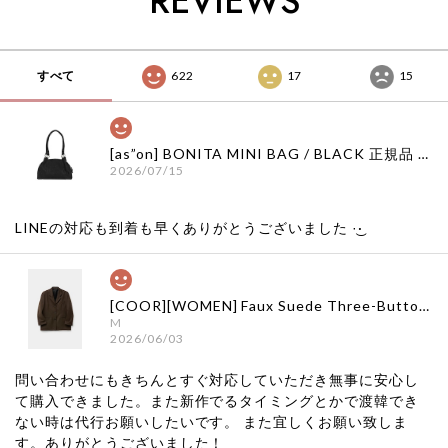
REVIEWS
すべて
622
17
15
[as”on] BONITA MINI BAG / BLACK 正規品 韓国ブランド 韓国通販 韓国代行 韓国ファッション as on ason エズオン アズオン
2026/07/15
LINEの対応も到着も早くありがとうございました‪ ·͜·
[COOR][WOMEN] Faux Suede Three-Button Blazer (Dark Brown) 正規品 韓国ブランド 韓国通販 韓国代行 韓国ファッション クール クーア クアー 日本 店舗
M
2026/06/03
問い合わせにもきちんとすぐ対応していただき無事に安心し
て購入できました。また新作でるタイミングとかで渡韓でき
ない時は代行お願いしたいです。 また宜しくお願い致しま
す。ありがとうございました！