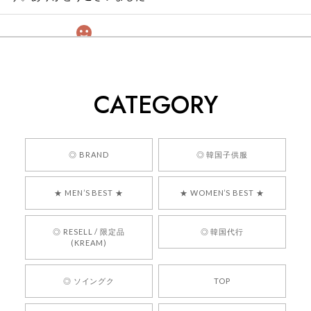
[COYSEIO] COY BUMBLE SNEAKERS GREY 正規品 韓国ブランド 韓国通販 韓国代行 韓国ファッション コイセイオ 日本 店舗
260
2026/05/24
CATEGORY
くっそかわいいし、ショップの問い合わせも返事がはやくて
安心でした!!
嬉しいレビューをありがとうございます！ 商品を
◎ BRAND
◎ 韓国子供服
気に入っていただけたようで、大変嬉しく思いま
す！ また、お問い合わせ対応についても温かいお
★ MEN’S BEST ★
★ WOMEN’S BEST ★
言葉をいただきありがとうございます。安心して
お買い物いただけたとのこと、何より嬉しいで
す。 これからも迅速かつ丁寧な対応を心がけ、安
◎ RESELL / 限定品
◎ 韓国代行
心してご利用いただけるショップを目指してまい
(KREAM)
ります。 また気になる商品がございましたら、ぜ
ひお気軽にご利用くださいꕤ︎︎ またのご利用を心よ
◎ ソイングク
TOP
りお待ちしております。