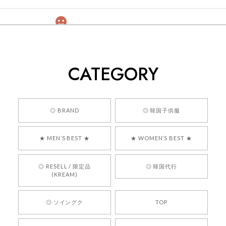
[COYSEIO] COY BUMBLE SNEAKERS GREY 正規品 韓国ブランド 韓国通販 韓国代行 韓国ファッション コイセイオ 日本 店舗
260
2026/05/24
CATEGORY
くっそかわいいし、ショップの問い合わせも返事がはやくて
安心でした!!
嬉しいレビューをありがとうございます！ 商品を
◎ BRAND
◎ 韓国子供服
気に入っていただけたようで、大変嬉しく思いま
す！ また、お問い合わせ対応についても温かいお
★ MEN’S BEST ★
★ WOMEN’S BEST ★
言葉をいただきありがとうございます。安心して
お買い物いただけたとのこと、何より嬉しいで
す。 これからも迅速かつ丁寧な対応を心がけ、安
◎ RESELL / 限定品
◎ 韓国代行
心してご利用いただけるショップを目指してまい
(KREAM)
ります。 また気になる商品がございましたら、ぜ
ひお気軽にご利用くださいꕤ︎︎ またのご利用を心よ
◎ ソイングク
TOP
りお待ちしております。