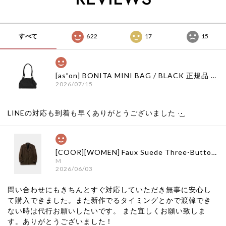
すべて
622
17
15
[as”on] BONITA MINI BAG / BLACK 正規品 韓国ブランド 韓国通販 韓国代行 韓国ファッション as on ason エズオン アズオン
2026/07/15
LINEの対応も到着も早くありがとうございました‪ ·͜·
[COOR][WOMEN] Faux Suede Three-Button Blazer (Dark Brown) 正規品 韓国ブランド 韓国通販 韓国代行 韓国ファッション クール クーア クアー 日本 店舗
M
2026/06/03
問い合わせにもきちんとすぐ対応していただき無事に安心し
て購入できました。また新作でるタイミングとかで渡韓でき
ない時は代行お願いしたいです。 また宜しくお願い致しま
す。ありがとうございました！