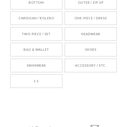
BOTTOM
OUTER / ZIP UP
[REQUEST] BONZ PRESENTS 26041731 (rq) bz26041731 韓国代行 韓国ブランド 正規品
CARDIGAN / BOLERO
ONE-PIECE / DRESS
2026/05/24
TWO-PIECE / SET
HEADWEAR
[COYSEIO] COY BUMBLE SNEAKERS BROWN 正規品 韓国ブランド 韓国通販 韓国代行 韓国ファッション コイセイオ 日本 店舗
BAG & WALLET
SHOES
250
2026/05/24
SWIMWEAR
ACCESSORY / ETC.
[TENSE DANCE] Wool stripe backpack_black 正規品 韓国ブランド 韓国通販 韓国代行 韓国ファッション 日本 テンスダンス
1-1
2026/04/14
孫ちゃん喜んでました。。 良かったです。
嬉しいレビューをありがとうございます！ これか
らも安心してご利用いただけるよう、丁寧な対応
登
を心がけてまいります。 またお探しの商品がござ