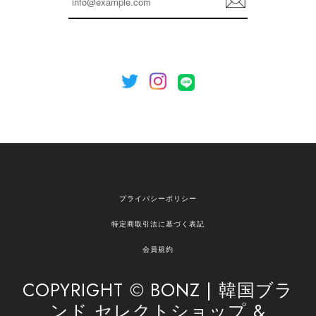
録
いましたら、ぜひお気軽にご利用くださいꕤ︎︎ また
のご利用を心よりお待ちしております。
[NOTHING WRITTEN][MEN] Henleyneck organic stripe t-shirt (Stripe, M) 正規品 韓国ブランド 韓国通販 韓国代行 韓国ファッション ナッシングリトゥン 日本 店舗
2026/04/12
欲しかったものが買えて嬉しいです！ またお願いします。
嬉しいレビューをありがとうございます！ ご希望
プライバシーポリシー
の商品のお手伝いができ、喜んでいただけて大変
嬉しく思います。 これからもお客様のお買い物を
特定商取引法に基づく表記
安心してお任せいただけるよう、丁寧な対応を心
がけてまいります。 また気になる商品がございま
会員規約
したら、ぜひお気軽にご利用くださいꕤ︎︎ またのご
利用を心よりお待ちしております。
COPYRIGHT © BONZ | 韓国ブラ
ンド セレクトショップ &