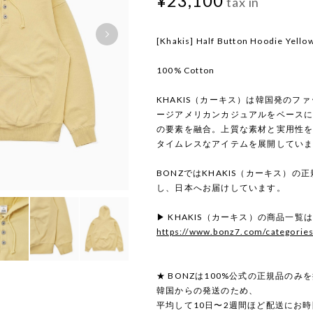
¥23,100
tax in
[Khakis] Half Button Hoodie Yello
100% Cotton
KHAKIS（カーキス）は韓国発のフ
ージアメリカンカジュアルをベース
の要素を融合。上質な素材と実用性
タイムレスなアイテムを展開してい
BONZではKHAKIS（カーキス）
し、日本へお届けしています。
▶ KHAKIS（カーキス）の商品一覧
https://www.bonz7.com/categorie
★ BONZは100%公式の正規品のみ
韓国からの発送のため、
平均して10日〜2週間ほど配送にお