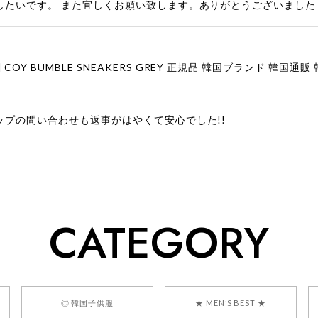
したいです。 また宜しくお願い致します。ありがとうございました
ップの問い合わせも返事がはやくて安心でした!!
ューをありがとうございます！ 商品を気に入っていただけたよう
、お問い合わせ対応についても温かいお言葉をいただきありがとう
ただけたとのこと、何より嬉しいです。 これからも迅速かつ丁寧
いただけるショップを目指してまいります。 また気になる商品が
CATEGORY
利用くださいꕤ︎︎ またのご利用を心よりお待ちしております。
] BONZ PRESENTS 26041731 (rq) bz26041731 韓国代行 
◎ 韓国子供服
★ MEN’S BEST ★