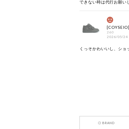
できない時は代行お願い
260
2026/05/24
くっそかわいいし、ショ
嬉しいレビ
す！ また
お買い物い
してご利用
お気軽にご
[REQUEST
◎ BRAND
2026/05/24