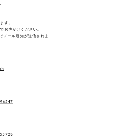
す。
。
します。
のでお声がけください。
動でメール通知が送信されま
oh
496547
955728