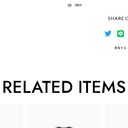
SHARE 
通報する
RELATED ITEMS