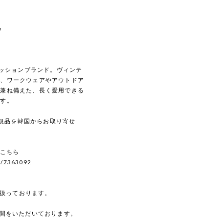
w
ァッションブランド。ヴィンテ
に、ワークウェアやアウトドア
を兼ね備えた、長く愛用できる
ます。
の正規品を韓国からお取り寄せ
はこちら
s/7363092
を扱っております。
時間をいただいております。