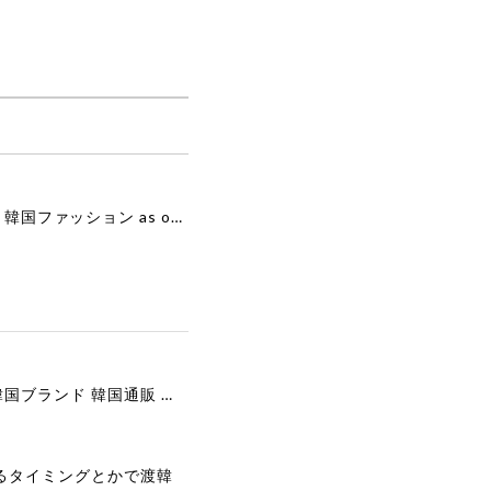
[as”on] BONITA MINI BAG / BLACK 正規品 韓国ブランド 韓国通販 韓国代行 韓国ファッション as on ason エズオン アズオン
[COOR][WOMEN] Faux Suede Three-Button Blazer (Dark Brown) 正規品 韓国ブランド 韓国通販 韓国代行 韓国ファッション クール クーア クアー 日本 店舗
るタイミングとかで渡韓