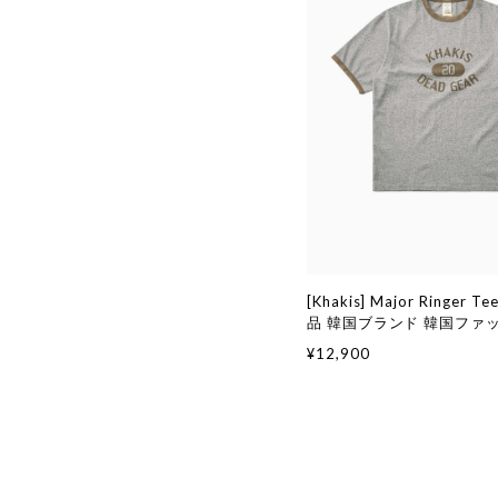
[Khakis] Major Ringer T
品 韓国ブランド 韓国ファ
代行 カーキス 日本 店舗 (Kha
¥12,900