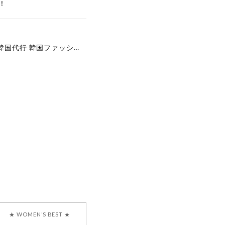
！
[COYSEIO] COY BUMBLE SNEAKERS GREY 正規品 韓国ブランド 韓国通販 韓国代行 韓国ファッション コイセイオ 日本 店舗
で、大変嬉しく思いま
ございます。安心して
な対応を心がけ、安心
ございましたら、ぜひ
韓国ブランド 正規品
★ WOMEN’S BEST ★