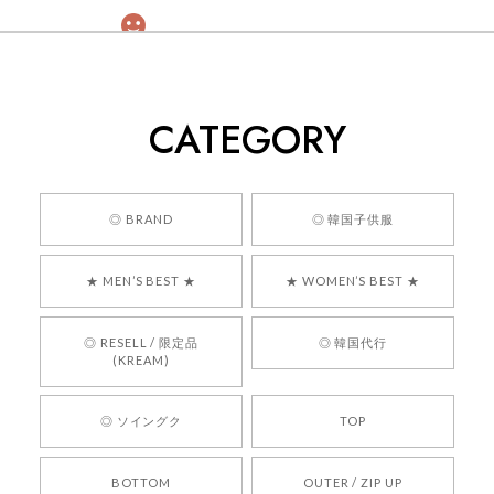
[COYSEIO] COY BUMBLE SNEAKERS GREY 正規品 韓国ブランド 韓国通販 韓国代行 韓国ファッション コイセイオ 日本 店舗
260
2026/05/24
CATEGORY
くっそかわいいし、ショップの問い合わせも返事がはやくて
安心でした!!
嬉しいレビューをありがとうございます！ 商品を
◎ BRAND
◎ 韓国子供服
気に入っていただけたようで、大変嬉しく思いま
す！ また、お問い合わせ対応についても温かいお
★ MEN’S BEST ★
★ WOMEN’S BEST ★
言葉をいただきありがとうございます。安心して
お買い物いただけたとのこと、何より嬉しいで
す。 これからも迅速かつ丁寧な対応を心がけ、安
◎ RESELL / 限定品
◎ 韓国代行
心してご利用いただけるショップを目指してまい
(KREAM)
ります。 また気になる商品がございましたら、ぜ
ひお気軽にご利用くださいꕤ︎︎ またのご利用を心よ
◎ ソイングク
TOP
りお待ちしております。
BOTTOM
OUTER / ZIP UP