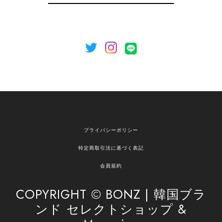
録
いましたら、ぜひお気軽にご利用くださいꕤ︎︎ また
のご利用を心よりお待ちしております。
[NOTHING WRITTEN][MEN] Henleyneck organic stripe t-shirt (Stripe, M) 正規品 韓国ブランド 韓国通販 韓国代行 韓国ファッション ナッシングリトゥン 日本 店舗
2026/04/12
欲しかったものが買えて嬉しいです！ またお願いします。
嬉しいレビューをありがとうございます！ ご希望
プライバシーポリシー
の商品のお手伝いができ、喜んでいただけて大変
嬉しく思います。 これからもお客様のお買い物を
特定商取引法に基づく表記
安心してお任せいただけるよう、丁寧な対応を心
がけてまいります。 また気になる商品がございま
会員規約
したら、ぜひお気軽にご利用くださいꕤ︎︎ またのご
利用を心よりお待ちしております。
COPYRIGHT © BONZ | 韓国ブラ
ンド セレクトショップ &