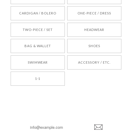
[REQUEST] BONZ PRESENTS 26041731 (rq) bz26041731 韓国代行 韓国ブランド 正規品
CARDIGAN / BOLERO
ONE-PIECE / DRESS
2026/05/24
TWO-PIECE / SET
HEADWEAR
[COYSEIO] COY BUMBLE SNEAKERS BROWN 正規品 韓国ブランド 韓国通販 韓国代行 韓国ファッション コイセイオ 日本 店舗
BAG & WALLET
SHOES
250
2026/05/24
SWIMWEAR
ACCESSORY / ETC.
[TENSE DANCE] Wool stripe backpack_black 正規品 韓国ブランド 韓国通販 韓国代行 韓国ファッション 日本 テンスダンス
1-1
2026/04/14
孫ちゃん喜んでました。。 良かったです。
嬉しいレビューをありがとうございます！ これか
らも安心してご利用いただけるよう、丁寧な対応
登
を心がけてまいります。 またお探しの商品がござ