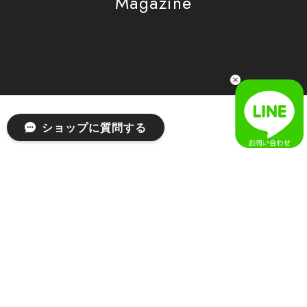
Magazine
[SAN SAN GEAR] AR UTILITY JACKET RAIN CAMO 正規品 韓国ブランド 韓国通販 韓国代行 韓国ファッション sansan san san サンサンギア 日本 店舗
1
2026/04/03
無事届きました！ LINEでの問い合わせも対応が早く優しくて
とてもよかったです！
嬉しいレビューをありがとうございます！ 無事に
ショップに質問する
商品をお届けできて安心いたしました。 また、
LINEでのお問い合わせ対応についても温かいお言
葉をいただき、大変嬉しく思います！ これからも
安心してご利用いただけるよう、迅速かつ丁寧な
対応を心がけてまいります。 またお探しの商品が
ございましたら、ぜひお気軽にご相談くださいꕤ︎︎
またのご利用を心よりお待ちしております。
[MSCHF] ANATOMIE JEAN_BLUE GREY ミスチーフ 正規品 韓国ブランド 韓国ファッション 韓国代行 韓国通販 mischief 日本 店舗
S
2026/03/19