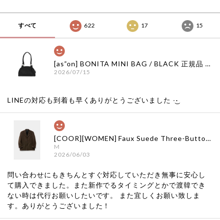
すべて
622
17
15
[as”on] BONITA MINI BAG / BLACK 正規品 韓国ブランド 韓国通販 韓国代行 韓国ファッション as on ason エズオン アズオン
2026/07/15
LINEの対応も到着も早くありがとうございました‪ ·͜·
[COOR][WOMEN] Faux Suede Three-Button Blazer (Dark Brown) 正規品 韓国ブランド 韓国通販 韓国代行 韓国ファッション クール クーア クアー 日本 店舗
M
2026/06/03
問い合わせにもきちんとすぐ対応していただき無事に安心し
て購入できました。また新作でるタイミングとかで渡韓でき
ない時は代行お願いしたいです。 また宜しくお願い致しま
す。ありがとうございました！