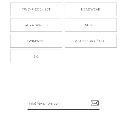
TWO-PIECE / SET
HEADWEAR
[COYSEIO] COY BUMBLE SNEAKERS BROWN 正規品 韓国ブランド 韓国通販 韓国代行 韓国ファッション コイセイオ 日本 店舗
BAG & WALLET
SHOES
250
2026/05/24
SWIMWEAR
ACCESSORY / ETC.
[TENSE DANCE] Wool stripe backpack_black 正規品 韓国ブランド 韓国通販 韓国代行 韓国ファッション 日本 テンスダンス
1-1
2026/04/14
孫ちゃん喜んでました。。 良かったです。
嬉しいレビューをありがとうございます！ これか
らも安心してご利用いただけるよう、丁寧な対応
登
を心がけてまいります。 またお探しの商品がござ
録
いましたら、ぜひお気軽にご利用くださいꕤ︎︎ また
のご利用を心よりお待ちしております。