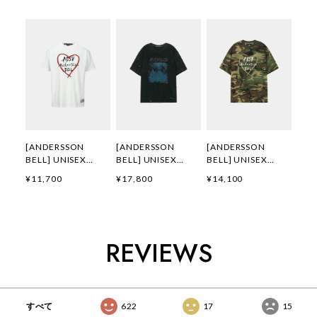
[ANDERSSON
[ANDERSSON
[ANDERSSON
BELL] UNISEX
BELL] UNISEX
BELL] UNISEX
HEART KELLY
WHALE PRINTED T-
HEART KELLY
¥11,700
¥17,800
¥14,100
LOGO T-SHIRTS
SHIRT
LOGO T-SHIRT
atb1290u(WHITE)
atb1439u(CHARCO
atb1683u(CAMOU
正規品 韓国ブランド
AL) 正規品 韓国ブラ
FLAGE) 正規品 韓国
韓国通販 韓国代行
ンド 韓国通販 韓国
ブランド 韓国通販
韓国ファッション
代行 韓国ファッショ
韓国代行 韓国ファッ
REVIEWS
ANDERSSONBELL
ン
ション
アンダーソンベル 日
ANDERSSONBELL
ANDERSSONBELL
本 店舗 adsb
アンダーソンベル 日
アンダーソンベル 日
本 店舗
本 店舗
すべて
622
17
15