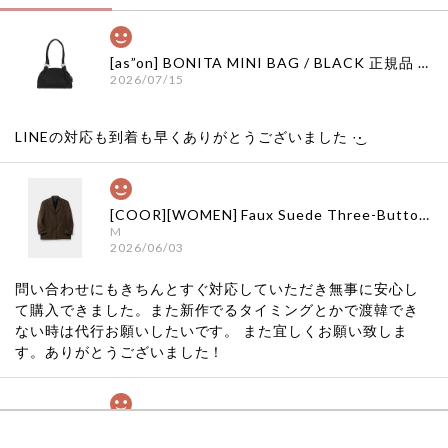
[as”on] BONITA MINI BAG / BLACK 正規品 韓国ブランド 韓国通販 韓国代行 韓国ファッション as on ason エズオン アズオン
2026/07/15
LINEの対応も到着も早くありがとうございました‪ ·͜·
[COOR][WOMEN] Faux Suede Three-Button Blazer (Dark Brown) 正規品 韓国ブランド 韓国通販 韓国代行 韓国ファッション クール クーア クアー 日本 店舗
M
2026/06/03
問い合わせにもきちんとすぐ対応していただき無事に安心し
て購入できました。また新作でるタイミングとかで渡韓でき
ない時は代行お願いしたいです。 また宜しくお願い致しま
す。ありがとうございました！
[COYSEIO] COY BUMBLE SNEAKERS GREY 正規品 韓国ブランド 韓国通販 韓国代行 韓国ファッション コイセイオ 日本 店舗
260