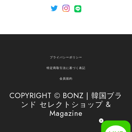
[NOTHING WRITTEN][MEN] Henleyneck organic stripe t-shirt (Stripe, M) 正規品 韓国ブランド 韓国通販 韓国代行 韓国ファッション ナッシングリトゥン 日本 店舗
2026/04/12
欲しかったものが買えて嬉しいです！ またお願いします。
嬉しいレビューをありがとうございます！ ご希望
プライバシーポリシー
の商品のお手伝いができ、喜んでいただけて大変
嬉しく思います。 これからもお客様のお買い物を
特定商取引法に基づく表記
安心してお任せいただけるよう、丁寧な対応を心
がけてまいります。 また気になる商品がございま
会員規約
したら、ぜひお気軽にご利用くださいꕤ︎︎ またのご
利用を心よりお待ちしております。
COPYRIGHT © BONZ | 韓国ブラ
ンド セレクトショップ &
Magazine
[SAN SAN GEAR] AR UTILITY JACKET RAIN CAMO 正規品 韓国ブランド 韓国通販 韓国代行 韓国ファッション sansan san san サンサンギア 日本 店舗
1
2026/04/03