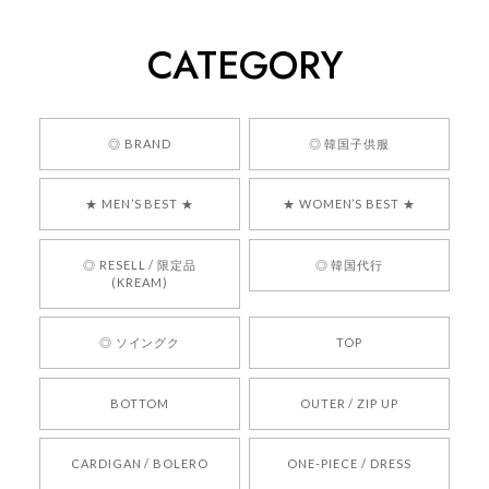
2026/05/24
CATEGORY
くっそかわいいし、ショップの問い合わせも返事がはやくて
安心でした!!
嬉しいレビューをありがとうございます！ 商品を
◎ BRAND
◎ 韓国子供服
気に入っていただけたようで、大変嬉しく思いま
す！ また、お問い合わせ対応についても温かいお
★ MEN’S BEST ★
★ WOMEN’S BEST ★
言葉をいただきありがとうございます。安心して
お買い物いただけたとのこと、何より嬉しいで
す。 これからも迅速かつ丁寧な対応を心がけ、安
◎ RESELL / 限定品
◎ 韓国代行
心してご利用いただけるショップを目指してまい
(KREAM)
ります。 また気になる商品がございましたら、ぜ
ひお気軽にご利用くださいꕤ︎︎ またのご利用を心よ
◎ ソイングク
TOP
りお待ちしております。
BOTTOM
OUTER / ZIP UP
[REQUEST] BONZ PRESENTS 26041731 (rq) bz26041731 韓国代行 韓国ブランド 正規品
CARDIGAN / BOLERO
ONE-PIECE / DRESS
2026/05/24